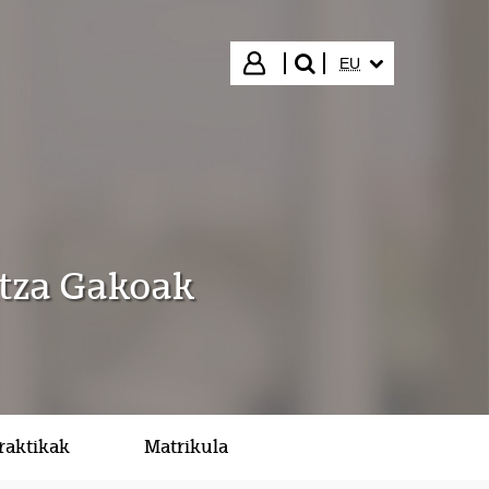
HIZKUNTZA HAUTA
Hasi saioa
EU
bilatu"
ntza Gakoak
raktikak
Matrikula