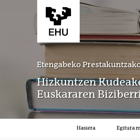
Eduki nagusira joan
Etengabeko Prestakuntzako
Hizkuntzen Kudeake
Euskararen Biziberr
Hasiera
Egitura 