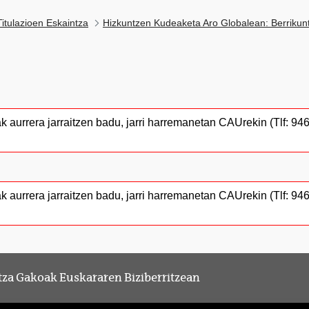
itulazioen Eskaintza
Hizkuntzen Kudeaketa Aro Globalean: Berrikun
ak aurrera jarraitzen badu, jarri harremanetan CAUrekin (Tlf: 
ak aurrera jarraitzen badu, jarri harremanetan CAUrekin (Tlf: 
za Gakoak Euskararen Biziberritzean