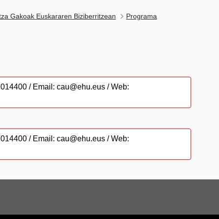
tza Gakoak Euskararen Biziberritzean
Programa
946014400 / Email: cau@ehu.eus / Web:
946014400 / Email: cau@ehu.eus / Web: