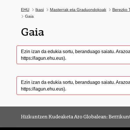
EHU
Ikasi
Masterrak eta Graduondokoak
Berezko T
Gaia
Gaia
Ezin izan da edukia sortu, beranduago saiatu. Arazo
https://lagun.ehu.eus).
Ezin izan da edukia sortu, beranduago saiatu. Arazo
https://lagun.ehu.eus).
Hizkuntzen Kudeaketa Aro Globalean: Berrikunt