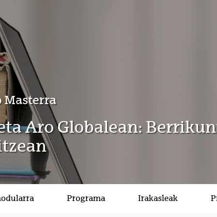
 Masterra
ta Aro Globalean: Berriku
itzean
modularra
Programa
Irakasleak
P