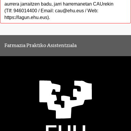
aurrera jarraitzen badu, jarri harremanetan CAUrekin
(Tlf: 946014400 / Email: cau@ehu.eus / Web:
https://lagun.ehu.eus).
Farmazia Praktiko Asistentziala