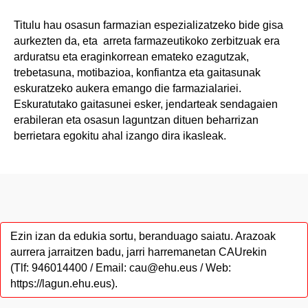
Titulu hau osasun farmazian espezializatzeko bide gisa
aurkezten da, eta arreta farmazeutikoko zerbitzuak era
arduratsu eta eraginkorrean emateko ezagutzak,
trebetasuna, motibazioa, konfiantza eta gaitasunak
eskuratzeko aukera emango die farmazialariei.
Eskuratutako gaitasunei esker, jendarteak sendagaien
erabileran eta osasun laguntzan dituen beharrizan
berrietara egokitu ahal izango dira ikasleak.
Ezin izan da edukia sortu, beranduago saiatu. Arazoak
aurrera jarraitzen badu, jarri harremanetan CAUrekin
(Tlf: 946014400 / Email: cau@ehu.eus / Web:
https://lagun.ehu.eus).