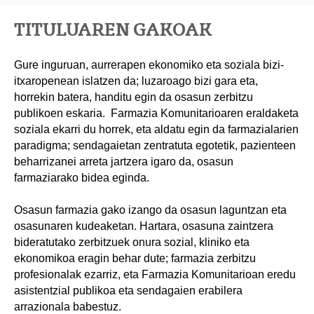
TITULUAREN GAKOAK
Gure inguruan, aurrerapen ekonomiko eta soziala bizi-
itxaropenean islatzen da; luzaroago bizi gara eta,
horrekin batera, handitu egin da osasun zerbitzu
publikoen eskaria. Farmazia Komunitarioaren eraldaketa
soziala ekarri du horrek, eta aldatu egin da farmazialarien
paradigma; sendagaietan zentratuta egotetik, pazienteen
beharrizanei arreta jartzera igaro da, osasun
farmaziarako bidea eginda.
Osasun farmazia gako izango da osasun laguntzan eta
osasunaren kudeaketan. Hartara, osasuna zaintzera
bideratutako zerbitzuek onura sozial, kliniko eta
ekonomikoa eragin behar dute; farmazia zerbitzu
profesionalak ezarriz, eta Farmazia Komunitarioan eredu
asistentzial publikoa eta sendagaien erabilera
arrazionala babestuz.