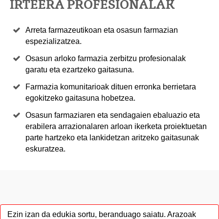
IRTEERA PROFESIONALAK
Arreta farmazeutikoan eta osasun farmazian
espezializatzea.
Osasun arloko farmazia zerbitzu profesionalak
garatu eta ezartzeko gaitasuna.
Farmazia komunitarioak dituen erronka berrietara
egokitzeko gaitasuna hobetzea.
Osasun farmaziaren eta sendagaien ebaluazio eta
erabilera arrazionalaren arloan ikerketa proiektuetan
parte hartzeko eta lankidetzan aritzeko gaitasunak
eskuratzea.
Ezin izan da edukia sortu, beranduago saiatu. Arazoak