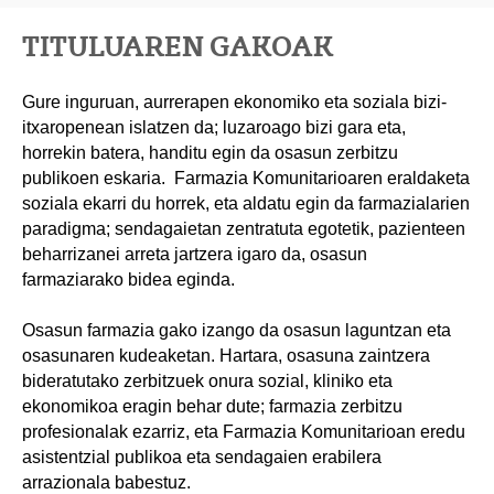
TITULUAREN GAKOAK
Gure inguruan, aurrerapen ekonomiko eta soziala bizi-
itxaropenean islatzen da; luzaroago bizi gara eta,
horrekin batera, handitu egin da osasun zerbitzu
publikoen eskaria. Farmazia Komunitarioaren eraldaketa
soziala ekarri du horrek, eta aldatu egin da farmazialarien
paradigma; sendagaietan zentratuta egotetik, pazienteen
beharrizanei arreta jartzera igaro da, osasun
farmaziarako bidea eginda.
Osasun farmazia gako izango da osasun laguntzan eta
osasunaren kudeaketan. Hartara, osasuna zaintzera
bideratutako zerbitzuek onura sozial, kliniko eta
ekonomikoa eragin behar dute; farmazia zerbitzu
profesionalak ezarriz, eta Farmazia Komunitarioan eredu
asistentzial publikoa eta sendagaien erabilera
arrazionala babestuz.