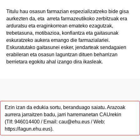
Titulu hau osasun farmazian espezializatzeko bide gisa
aurkezten da, eta arreta farmazeutikoko zerbitzuak era
arduratsu eta eraginkorrean emateko ezagutzak,
trebetasuna, motibazioa, konfiantza eta gaitasunak
eskuratzeko aukera emango die farmazialariei.
Eskuratutako gaitasunei esker, jendarteak sendagaien
erabileran eta osasun laguntzan dituen beharrizan
berrietara egokitu ahal izango dira ikasleak.
Ezin izan da edukia sortu, beranduago saiatu. Arazoak
aurrera jarraitzen badu, jarri harremanetan CAUrekin
(Tlf: 946014400 / Email: cau@ehu.eus / Web:
https://lagun.ehu.eus).