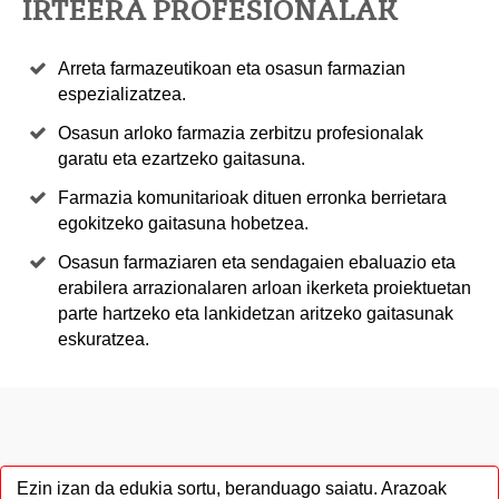
IRTEERA PROFESIONALAK
Arreta farmazeutikoan eta osasun farmazian
espezializatzea.
Osasun arloko farmazia zerbitzu profesionalak
garatu eta ezartzeko gaitasuna.
Farmazia komunitarioak dituen erronka berrietara
egokitzeko gaitasuna hobetzea.
Osasun farmaziaren eta sendagaien ebaluazio eta
erabilera arrazionalaren arloan ikerketa proiektuetan
parte hartzeko eta lankidetzan aritzeko gaitasunak
eskuratzea.
Ezin izan da edukia sortu, beranduago saiatu. Arazoak