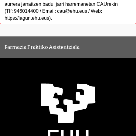
aurrera jarraitzen badu, jarri harremanetan CAUrekin
(Tlf: 946014400 / Email: cau@ehu.eus / Web:
https://lagun.ehu.eus).
Farmazia Praktiko Asistentziala