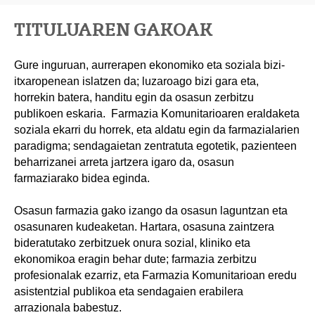
TITULUAREN GAKOAK
Gure inguruan, aurrerapen ekonomiko eta soziala bizi-
itxaropenean islatzen da; luzaroago bizi gara eta,
horrekin batera, handitu egin da osasun zerbitzu
publikoen eskaria. Farmazia Komunitarioaren eraldaketa
soziala ekarri du horrek, eta aldatu egin da farmazialarien
paradigma; sendagaietan zentratuta egotetik, pazienteen
beharrizanei arreta jartzera igaro da, osasun
farmaziarako bidea eginda.
Osasun farmazia gako izango da osasun laguntzan eta
osasunaren kudeaketan. Hartara, osasuna zaintzera
bideratutako zerbitzuek onura sozial, kliniko eta
ekonomikoa eragin behar dute; farmazia zerbitzu
profesionalak ezarriz, eta Farmazia Komunitarioan eredu
asistentzial publikoa eta sendagaien erabilera
arrazionala babestuz.