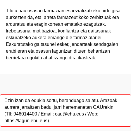
Titulu hau osasun farmazian espezializatzeko bide gisa
aurkezten da, eta arreta farmazeutikoko zerbitzuak era
arduratsu eta eraginkorrean emateko ezagutzak,
trebetasuna, motibazioa, konfiantza eta gaitasunak
eskuratzeko aukera emango die farmazialariei.
Eskuratutako gaitasunei esker, jendarteak sendagaien
erabileran eta osasun laguntzan dituen beharrizan
berrietara egokitu ahal izango dira ikasleak.
Ezin izan da edukia sortu, beranduago saiatu. Arazoak
aurrera jarraitzen badu, jarri harremanetan CAUrekin
(Tlf: 946014400 / Email: cau@ehu.eus / Web:
https://lagun.ehu.eus).