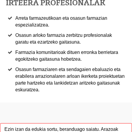
IRTEERA PROFESIONALAK
Arreta farmazeutikoan eta osasun farmazian
espezializatzea.
Osasun arloko farmazia zerbitzu profesionalak
garatu eta ezartzeko gaitasuna.
Farmazia komunitarioak dituen erronka berrietara
egokitzeko gaitasuna hobetzea.
Osasun farmaziaren eta sendagaien ebaluazio eta
erabilera arrazionalaren arloan ikerketa proiektuetan
parte hartzeko eta lankidetzan aritzeko gaitasunak
eskuratzea.
Ezin izan da edukia sortu, beranduago saiatu. Arazoak