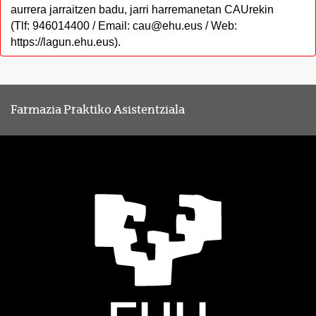
aurrera jarraitzen badu, jarri harremanetan CAUrekin
(Tlf: 946014400 / Email: cau@ehu.eus / Web:
https://lagun.ehu.eus).
Farmazia Praktiko Asistentziala