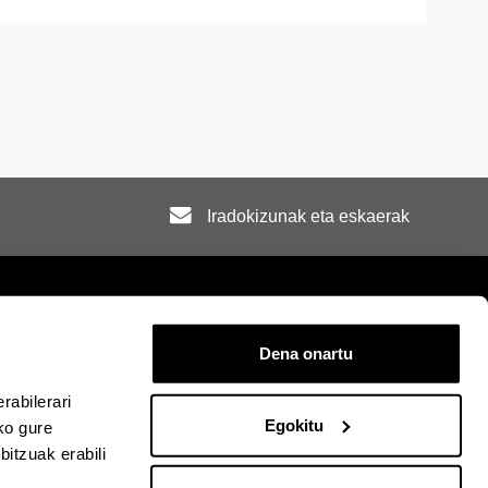
Iradokizunak eta eskaerak
Dena onartu
rra
Mapa
Laguntza
Kontaktua
rabilerari
Egokitu
ko gure
itzuak erabili
acebook-en
EHU Linkedin-en
EHU Instagram-en
EHU Youtube-en
EHU Vimeo-en
EHU Flickr-en