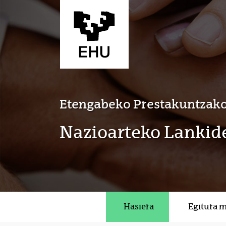
Eduki nagusira joan
Etengabeko Prestakuntzako
Nazioarteko Lankide
Hasiera
Egitura 