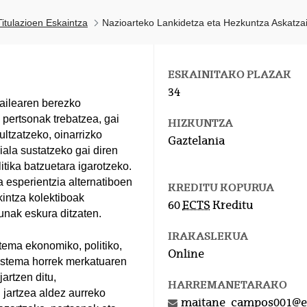
itulazioen Eskaintza
Nazioarteko Lankidetza eta Hezkuntza Askatza
ESKAINITAKO PLAZAK
34
ailearen berezko
pertsonak trebatzea, gai
HIZKUNTZA
ultzatzeko, oinarrizko
Gaztelania
ziala sustatzeko gai diren
itika batzuetara igarotzeko.
a esperientzia alternatiboen
KREDITU KOPURUA
kintza kolektiboak
60
ECTS
Kreditu
unak eskura ditzaten.
IRAKASLEKUA
stema ekonomiko, politiko,
Online
Sistema horrek merkatuaren
artzen ditu,
HARREMANETARAKO
 jartzea aldez aurreko
maitane_campos001@e