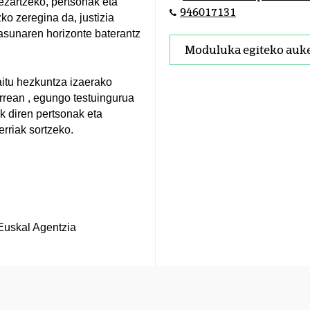
ezartzeko, pertsonak eta
946017131
o zeregina da, justizia
tasunaren horizonte baterantz
Moduluka egiteko auk
itu hezkuntza izaerako
urrean , egungo testuingurua
k diren pertsonak eta
erriak sortzeko.
Euskal Agentzia