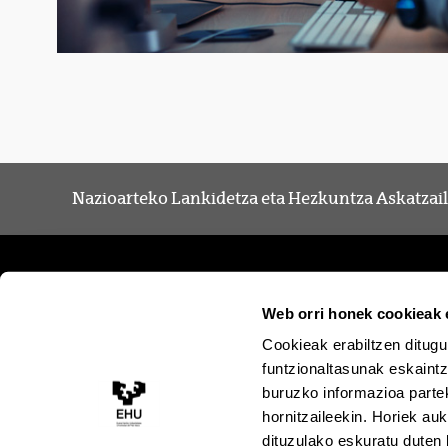
Nazioarteko Lankidetza eta Hezkuntza Askatzai
Web orri honek cookieak e
Cookieak erabiltzen ditugu
funtzionaltasunak eskaintz
buruzko informazioa partek
hornitzaileekin. Horiek au
dituzulako eskuratu duten 