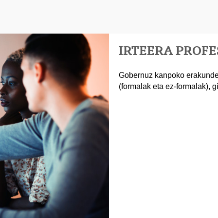
IRTEERA PROF
Gobernuz kanpoko erakundea
(formalak eta ez-formalak), 