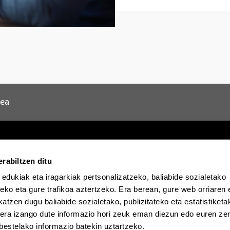
lea
rabiltzen ditu
 edukiak eta iragarkiak pertsonalizatzeko, baliabide sozialetako
Egoitza elektronikoa
Irisgarritasuna
Lege oha
eko eta gure trafikoa aztertzeko. Era berean, gure web orriaren e
atzen dugu baliabide sozialetako, publizitateko eta estatistiketa
kera izango dute informazio hori zeuk eman diezun edo euren zerb
EHU Tiktok-en
EHU Bluesky-n
EHU F
bestelako informazio batekin uztartzeko.