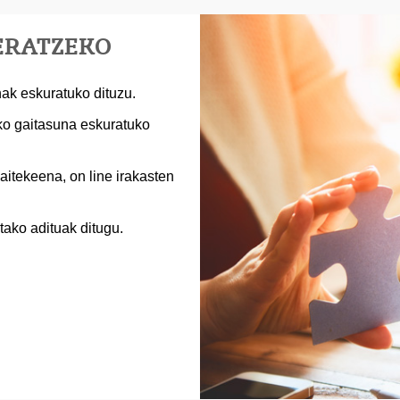
KERATZEKO
nak eskuratuko dituzu.
eko gaitasuna eskuratuko
aitekeena, on line irakasten
tako adituak ditugu.