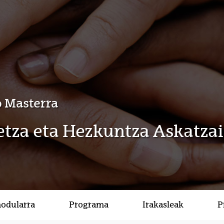
 Masterra
tza eta Hezkuntza Askatzai
modularra
Programa
Irakasleak
P