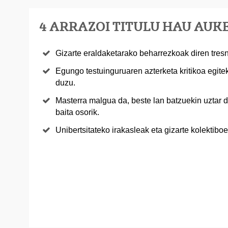
4 ARRAZOI TITULU HAU AU
Gizarte eraldaketarako beharrezkoak diren tres
Egungo testuinguruaren azterketa kritikoa egit
duzu.
Masterra malgua da, beste lan batzuekin uztar d
baita osorik.
Unibertsitateko irakasleak eta gizarte kolektiboe