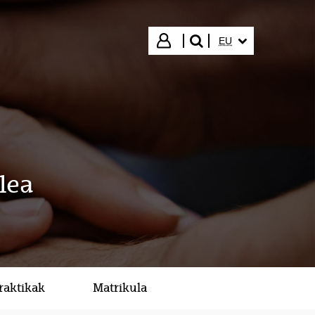
HIZKUNTZA HAUTA
Hasi saioa
EU
bilatu"
lea
raktikak
Matrikula