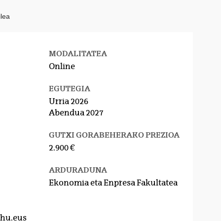
ilea
MODALITATEA
Online
EGUTEGIA
Urria 2026
Abendua 2027
GUTXI GORABEHERAKO PREZIOA
2.900 €
ARDURADUNA
Ekonomia eta Enpresa Fakultatea
hu.eus