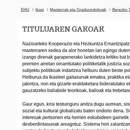
EHU
Ikasi
Masterrak eta Graduondokoak
Berezko T
TITULUAREN GAKOAK
Nazioarteko Kooperazio eta Hezkuntza Emantzipatz
masterraren xedea da alor honetan lan egingo duten 
izango direnak garapenerako lankidetza kritiko bat b
premien arretan oinarritutako politiketatik justizia so
subjektu politikoak indartzea helburu duten beste pol
Helburua da ikasleei gaitasunak ematea, praktika et
jakintza, non eta gizarte-eraldaketara bideratutako e
gauzatzeko baliabide teorikoak, balioak eta trebetas
Gaur egun, krisi testuinguru anitza dugu aurrean, si
sozial eta kultural globalizatu baten ondorio dena. 
interesak pertsonen eta herrien eskubideen gainetik j
desberdintasunak areagotuz. Sistema hori zalantzan