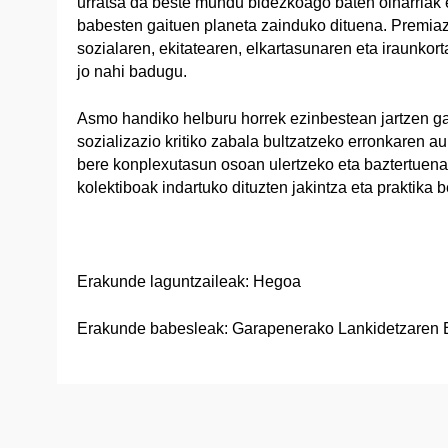
urratsa da beste mundu bidezkoago baten oinarriak 
babesten gaituen planeta zainduko dituena. Premiazk
sozialaren, ekitatearen, elkartasunaren eta iraunkor
jo nahi badugu.
Asmo handiko helburu horrek ezinbestean jartzen ga
sozializazio kritiko zabala bultzatzeko erronkaren a
bere konplexutasun osoan ulertzeko eta baztertuena
kolektiboak indartuko dituzten jakintza eta praktika b
Erakunde laguntzaileak: Hegoa
Erakunde babesleak: Garapenerako Lankidetzaren 