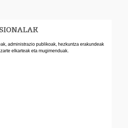
ESIONALAK
k, administrazio publikoak, hezkuntza erakundeak
gizarte elkarteak eta mugimenduak.