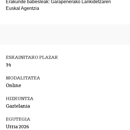
Erakunde babesleak: Garapenerako Lankidetzaren
Euskal Agentzia
ESKAINITAKO PLAZAK
34
MODALITATEA
Online
HIZKUNTZA
Gaztelania
EGUTEGIA
Urria 2026