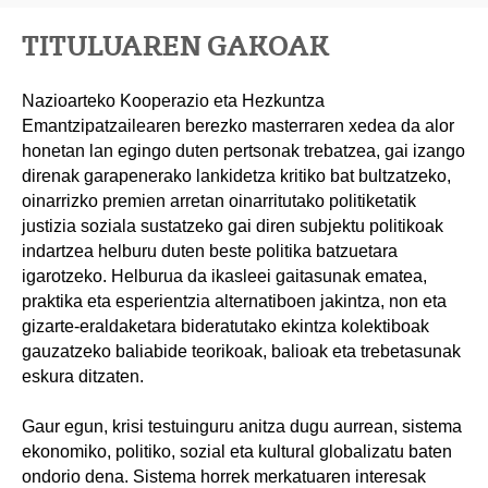
TITULUAREN GAKOAK
Nazioarteko Kooperazio eta Hezkuntza
Emantzipatzailearen berezko masterraren xedea da alor
honetan lan egingo duten pertsonak trebatzea, gai izango
direnak garapenerako lankidetza kritiko bat bultzatzeko,
oinarrizko premien arretan oinarritutako politiketatik
justizia soziala sustatzeko gai diren subjektu politikoak
indartzea helburu duten beste politika batzuetara
igarotzeko. Helburua da ikasleei gaitasunak ematea,
praktika eta esperientzia alternatiboen jakintza, non eta
gizarte-eraldaketara bideratutako ekintza kolektiboak
gauzatzeko baliabide teorikoak, balioak eta trebetasunak
eskura ditzaten.
Gaur egun, krisi testuinguru anitza dugu aurrean, sistema
ekonomiko, politiko, sozial eta kultural globalizatu baten
ondorio dena. Sistema horrek merkatuaren interesak