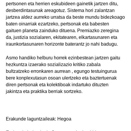
pertsonen eta herrien eskubideen gainetik jartzen ditu,
desberdintasunak areagotuz. Sistema hori zalantzan
jartzea aldez aurreko urratsa da beste mundu bidezkoago
baten oinarriak ezartzeko, pertsonak eta babesten
gaituen planeta zainduko dituena. Premiazko zeregina
da, justizia sozialaren, ekitatearen, elkartasunaren eta
iraunkortasunaren horizonte baterantz jo nahi badugu.
Asmo handiko helburu horrek ezinbestean jartzen gaitu
hezkuntza izaerako sozializazio kritiko zabala
bultzatzeko erronkaren aurrean , egungo testuingurua
bere konplexutasun osoan ulertzeko eta baztertuenak
diren pertsonak eta kolektiboak indartuko dituzten
jakintza eta praktika berriak sortzeko.
Erakunde laguntzaileak: Hegoa