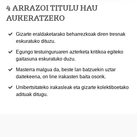
4 ARRAZOI TITULU HAU
AUKERATZEKO
Gizarte eraldaketarako beharrezkoak diren tresnak
eskuratuko dituzu.
Egungo testuinguruaren azterketa kritikoa egiteko
gaitasuna eskuratuko duzu.
Masterra malgua da, beste lan batzuekin uztar
daitekeena, on line irakasten baita osorik.
Unibertsitateko irakasleak eta gizarte kolektiboetako
adituak ditugu.