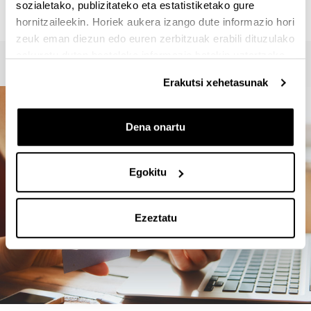
sozialetako, publizitateko eta estatistiketako gure
hornitzaileekin. Horiek aukera izango dute informazio hori
zeuk eman diezun edo euren zerbitzuak erabili dituzulako
eskuratu duten bestelako informazio batekin uztartzeko.
Erakutsi xehetasunak
Dena onartu
Egokitu
Ezeztatu