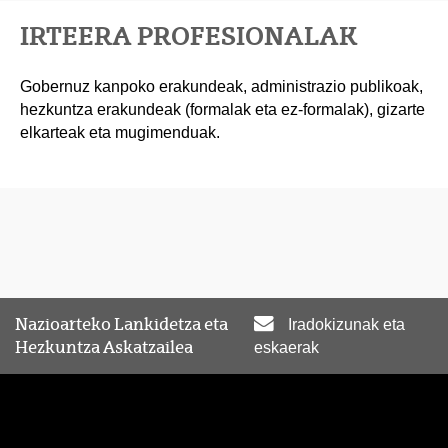
IRTEERA PROFESIONALAK
Gobernuz kanpoko erakundeak, administrazio publikoak,
hezkuntza erakundeak (formalak eta ez-formalak), gizarte
elkarteak eta mugimenduak.
Nazioarteko Lankidetza eta
Iradokizunak eta
Hezkuntza Askatzailea
eskaerak