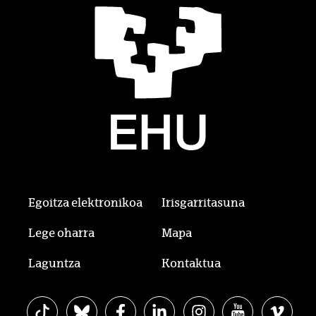
Egoitza elektronikoa
Irisgarritasuna
Lege oharra
Mapa
Laguntza
Kontaktua