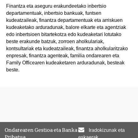
Finantza eta aseguru erakundeetako inbertsio
departamentuak, inbertsio bankuak, funtsen
kudeatzaileak, finantza departamentuak eta arriskuen
kudeaketako arduradunak, balore elkarte eta agentziak
edo inbertsioen bitartekotza edo kudeaketari lotutako
beste erakunde batzuk, zorroen aholkulariak,
kontsultariak eta kudeatzaileak, finantza aholkularitzako
enpresak, finantza agenteak, familia ondarearen eta
Family Officearen kudeaketaren arduradunak, besteak
beste.
Ondarearen Gestioa eta Banka
Iradokizunak eta
Pribatua
eskaerak