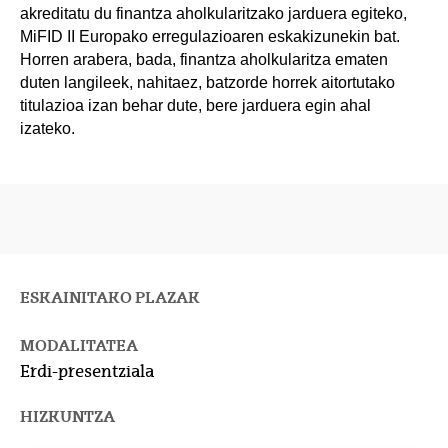
akreditatu du finantza aholkularitzako jarduera egiteko,
MiFID II Europako erregulazioaren eskakizunekin bat.
Horren arabera, bada, finantza aholkularitza ematen
duten langileek, nahitaez, batzorde horrek aitortutako
titulazioa izan behar dute, bere jarduera egin ahal
izateko.
ESKAINITAKO PLAZAK
MODALITATEA
Erdi-presentziala
HIZKUNTZA