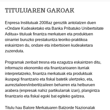
TITULUAREN GAKOAK
Enpresa Institutuak 2008az geroztik antolatzen duen
«Ondare Kudeaketako eta Banka Pribatuko Unibertsitate
Aditua» tituluak finantza merkatuen eta produktuen
oinarriei buruzko prestakuntza teoriko-praktikoa
eskaintzen du, ondare eta inbertsioen kudeaketara
zuzenduta.
Programak zenbait tresna eta ezagutza eskaintzen ditu,
informazio ekonomiko eta finantzarioaren iturriak
interpretatzeko, finantza merkatuak eta produktuak
ikuspegi finantzario eta fiskal batetik ulertzeko, eta,
aurreztaileen/inbertitzaileen beharren eta helburuen
arabera (enpresak nahiz partikularrak izan), plangintza
finantzario eta fiskal egoki bat egiteko gaitzea.
Titulu hau Balore Merkatuaren Batzorde Nazionalak