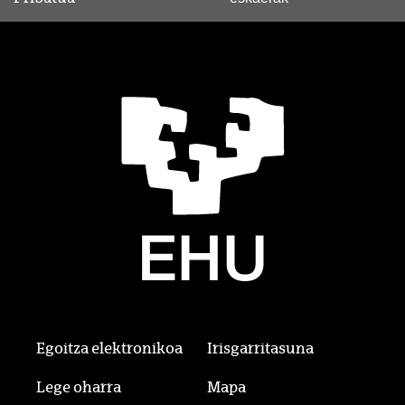
Egoitza elektronikoa
Irisgarritasuna
Lege oharra
Mapa