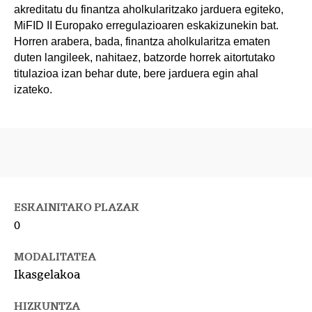
akreditatu du finantza aholkularitzako jarduera egiteko,
MiFID II Europako erregulazioaren eskakizunekin bat.
Horren arabera, bada, finantza aholkularitza ematen
duten langileek, nahitaez, batzorde horrek aitortutako
titulazioa izan behar dute, bere jarduera egin ahal
izateko.
ESKAINITAKO PLAZAK
0
MODALITATEA
Ikasgelakoa
HIZKUNTZA