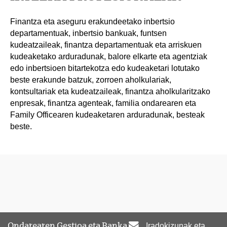
Finantza eta aseguru erakundeetako inbertsio
departamentuak, inbertsio bankuak, funtsen
kudeatzaileak, finantza departamentuak eta arriskuen
kudeaketako arduradunak, balore elkarte eta agentziak
edo inbertsioen bitartekotza edo kudeaketari lotutako
beste erakunde batzuk, zorroen aholkulariak,
kontsultariak eta kudeatzaileak, finantza aholkularitzako
enpresak, finantza agenteak, familia ondarearen eta
Family Officearen kudeaketaren arduradunak, besteak
beste.
Ondarearen Gestioa eta Banka
Iradokizunak eta