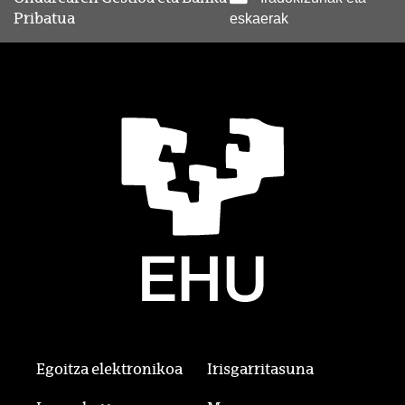
Pribatua
eskaerak
Egoitza elektronikoa
Irisgarritasuna