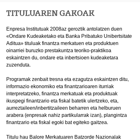
TITULUAREN GAKOAK
Enpresa Institutuak 2008az geroztik antolatzen duen
«Ondare Kudeaketako eta Banka Pribatuko Unibertsitate
Aditua» tituluak finantza merkatuen eta produktuen
oinarriei buruzko prestakuntza teoriko-praktikoa
eskaintzen du, ondare eta inbertsioen kudeaketara
zuzenduta.
Programak zenbait tresna eta ezagutza eskaintzen ditu,
informazio ekonomiko eta finantzarioaren iturriak
interpretatzeko, finantza merkatuak eta produktuak
ikuspegi finantzario eta fiskal batetik ulertzeko, eta,
aurreztaileen/inbertitzaileen beharren eta helburuen
arabera (enpresak nahiz partikularrak izan), plangintza
finantzario eta fiskal egoki bat egiteko gaitzea.
Titulu hau Balore Merkatuaren Batzorde Nazionalak