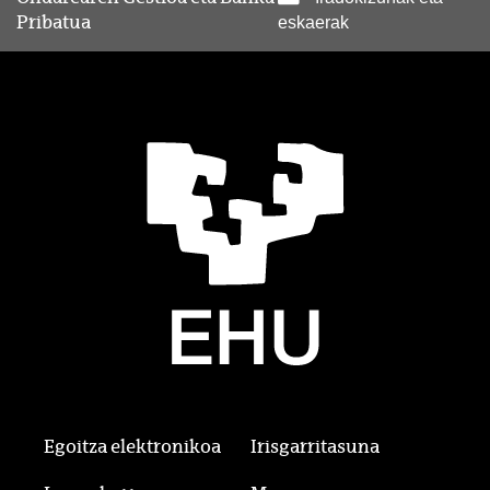
Pribatua
eskaerak
Egoitza elektronikoa
Irisgarritasuna