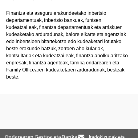
Finantza eta aseguru erakundeetako inbertsio
departamentuak, inbertsio bankuak, funtsen
kudeatzaileak, finantza departamentuak eta arriskuen
kudeaketako arduradunak, balore elkarte eta agentziak
edo inbertsioen bitartekotza edo kudeaketari lotutako
beste erakunde batzuk, zorroen aholkulariak,
kontsultariak eta kudeatzaileak, finantza aholkularitzako
enpresak, finantza agenteak, familia ondarearen eta
Family Officearen kudeaketaren arduradunak, besteak
beste.
Ondarearen Gestioa eta Banka
Iradokizunak eta