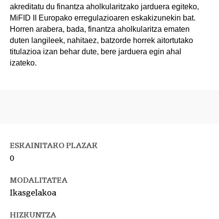
akreditatu du finantza aholkularitzako jarduera egiteko,
MiFID II Europako erregulazioaren eskakizunekin bat.
Horren arabera, bada, finantza aholkularitza ematen
duten langileek, nahitaez, batzorde horrek aitortutako
titulazioa izan behar dute, bere jarduera egin ahal
izateko.
ESKAINITAKO PLAZAK
0
MODALITATEA
Ikasgelakoa
HIZKUNTZA