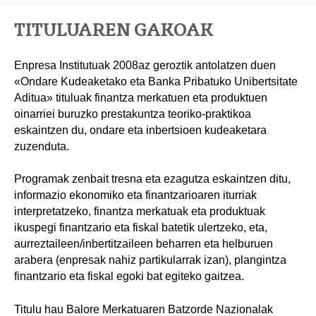
TITULUAREN GAKOAK
Enpresa Institutuak 2008az geroztik antolatzen duen
«Ondare Kudeaketako eta Banka Pribatuko Unibertsitate
Aditua» tituluak finantza merkatuen eta produktuen
oinarriei buruzko prestakuntza teoriko-praktikoa
eskaintzen du, ondare eta inbertsioen kudeaketara
zuzenduta.
Programak zenbait tresna eta ezagutza eskaintzen ditu,
informazio ekonomiko eta finantzarioaren iturriak
interpretatzeko, finantza merkatuak eta produktuak
ikuspegi finantzario eta fiskal batetik ulertzeko, eta,
aurreztaileen/inbertitzaileen beharren eta helburuen
arabera (enpresak nahiz partikularrak izan), plangintza
finantzario eta fiskal egoki bat egiteko gaitzea.
Titulu hau Balore Merkatuaren Batzorde Nazionalak