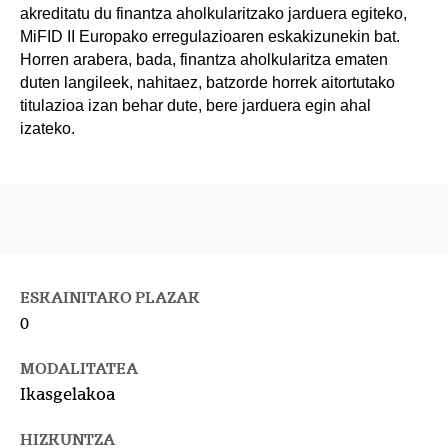
akreditatu du finantza aholkularitzako jarduera egiteko,
MiFID II Europako erregulazioaren eskakizunekin bat.
Horren arabera, bada, finantza aholkularitza ematen
duten langileek, nahitaez, batzorde horrek aitortutako
titulazioa izan behar dute, bere jarduera egin ahal
izateko.
ESKAINITAKO PLAZAK
0
MODALITATEA
Ikasgelakoa
HIZKUNTZA