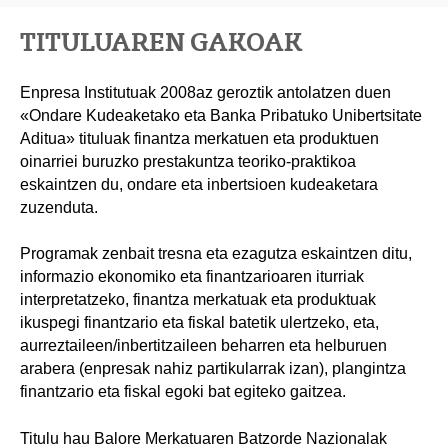
TITULUAREN GAKOAK
Enpresa Institutuak 2008az geroztik antolatzen duen
«Ondare Kudeaketako eta Banka Pribatuko Unibertsitate
Aditua» tituluak finantza merkatuen eta produktuen
oinarriei buruzko prestakuntza teoriko-praktikoa
eskaintzen du, ondare eta inbertsioen kudeaketara
zuzenduta.
Programak zenbait tresna eta ezagutza eskaintzen ditu,
informazio ekonomiko eta finantzarioaren iturriak
interpretatzeko, finantza merkatuak eta produktuak
ikuspegi finantzario eta fiskal batetik ulertzeko, eta,
aurreztaileen/inbertitzaileen beharren eta helburuen
arabera (enpresak nahiz partikularrak izan), plangintza
finantzario eta fiskal egoki bat egiteko gaitzea.
Titulu hau Balore Merkatuaren Batzorde Nazionalak