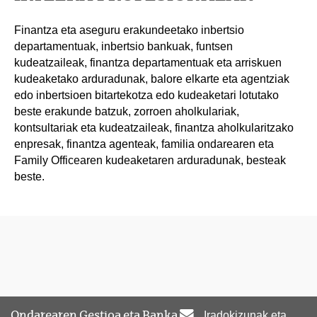
Finantza eta aseguru erakundeetako inbertsio
departamentuak, inbertsio bankuak, funtsen
kudeatzaileak, finantza departamentuak eta arriskuen
kudeaketako arduradunak, balore elkarte eta agentziak
edo inbertsioen bitartekotza edo kudeaketari lotutako
beste erakunde batzuk, zorroen aholkulariak,
kontsultariak eta kudeatzaileak, finantza aholkularitzako
enpresak, finantza agenteak, familia ondarearen eta
Family Officearen kudeaketaren arduradunak, besteak
beste.
Ondarearen Gestioa eta Banka
Iradokizunak eta