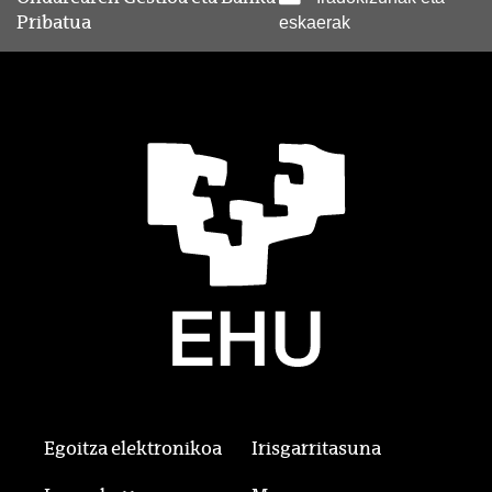
Pribatua
eskaerak
Egoitza elektronikoa
Irisgarritasuna