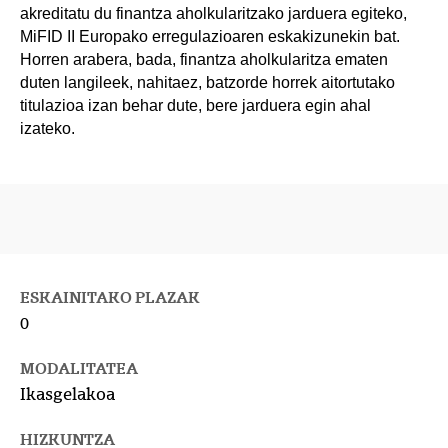
akreditatu du finantza aholkularitzako jarduera egiteko,
MiFID II Europako erregulazioaren eskakizunekin bat.
Horren arabera, bada, finantza aholkularitza ematen
duten langileek, nahitaez, batzorde horrek aitortutako
titulazioa izan behar dute, bere jarduera egin ahal
izateko.
ESKAINITAKO PLAZAK
0
MODALITATEA
Ikasgelakoa
HIZKUNTZA