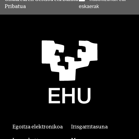
Pribatua
eskaerak
Egoitza elektronikoa
Irisgarritasuna