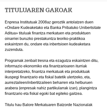
TITULUAREN GAKOAK
Enpresa Institutuak 2008az geroztik antolatzen duen
«Ondare Kudeaketako eta Banka Pribatuko Unibertsitate
Aditua» tituluak finantza merkatuen eta produktuen
oinarriei buruzko prestakuntza teoriko-praktikoa
eskaintzen du, ondare eta inbertsioen kudeaketara
zuzenduta.
Programak zenbait tresna eta ezagutza eskaintzen ditu,
informazio ekonomiko eta finantzarioaren iturriak
interpretatzeko, finantza merkatuak eta produktuak
ikuspegi finantzario eta fiskal batetik ulertzeko, eta,
aurreztaileen/inbertitzaileen beharren eta helburuen
arabera (enpresak nahiz partikularrak izan), plangintza
finantzario eta fiskal egoki bat egiteko gaitzea.
Titulu hau Balore Merkatuaren Batzorde Nazionalak