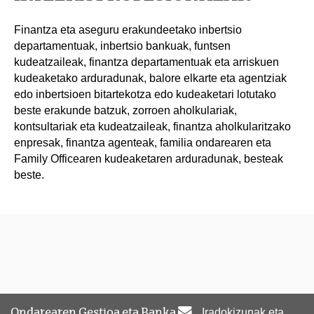
Finantza eta aseguru erakundeetako inbertsio
departamentuak, inbertsio bankuak, funtsen
kudeatzaileak, finantza departamentuak eta arriskuen
kudeaketako arduradunak, balore elkarte eta agentziak
edo inbertsioen bitartekotza edo kudeaketari lotutako
beste erakunde batzuk, zorroen aholkulariak,
kontsultariak eta kudeatzaileak, finantza aholkularitzako
enpresak, finantza agenteak, familia ondarearen eta
Family Officearen kudeaketaren arduradunak, besteak
beste.
Ondarearen Gestioa eta Banka
Iradokizunak eta