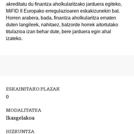
akreditatu du finantza aholkularitzako jarduera egiteko,
MiFID II Europako erregulazioaren eskakizunekin bat.
Horren arabera, bada, finantza aholkularitza ematen
duten langileek, nahitaez, batzorde horrek aitortutako
titulazioa izan behar dute, bere jarduera egin ahal
izateko.
ESKAINITAKO PLAZAK
0
MODALITATEA
Ikasgelakoa
HIZKUNTZA