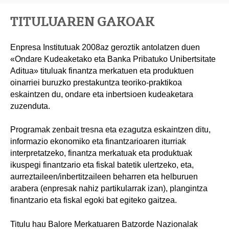
TITULUAREN GAKOAK
Enpresa Institutuak 2008az geroztik antolatzen duen
«Ondare Kudeaketako eta Banka Pribatuko Unibertsitate
Aditua» tituluak finantza merkatuen eta produktuen
oinarriei buruzko prestakuntza teoriko-praktikoa
eskaintzen du, ondare eta inbertsioen kudeaketara
zuzenduta.
Programak zenbait tresna eta ezagutza eskaintzen ditu,
informazio ekonomiko eta finantzarioaren iturriak
interpretatzeko, finantza merkatuak eta produktuak
ikuspegi finantzario eta fiskal batetik ulertzeko, eta,
aurreztaileen/inbertitzaileen beharren eta helburuen
arabera (enpresak nahiz partikularrak izan), plangintza
finantzario eta fiskal egoki bat egiteko gaitzea.
Titulu hau Balore Merkatuaren Batzorde Nazionalak