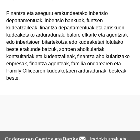
Finantza eta aseguru erakundeetako inbertsio
departamentuak, inbertsio bankuak, funtsen
kudeatzaileak, finantza departamentuak eta arriskuen
kudeaketako arduradunak, balore elkarte eta agentziak
edo inbertsioen bitartekotza edo kudeaketari lotutako
beste erakunde batzuk, zorroen aholkulariak,
kontsultariak eta kudeatzaileak, finantza aholkularitzako
enpresak, finantza agenteak, familia ondarearen eta
Family Officearen kudeaketaren arduradunak, besteak
beste.
Ondarearen Gestioa eta Banka
Iradokizunak eta