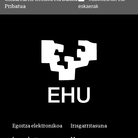
Pribatua
eskaerak
Egoitza elektronikoa
Irisgarritasuna