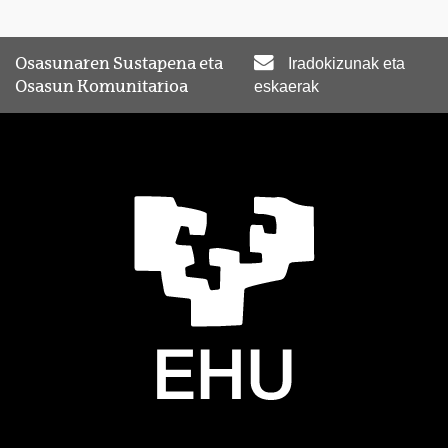
Osasunaren Sustapena eta
Iradokizunak eta
Osasun Komunitarioa
eskaerak