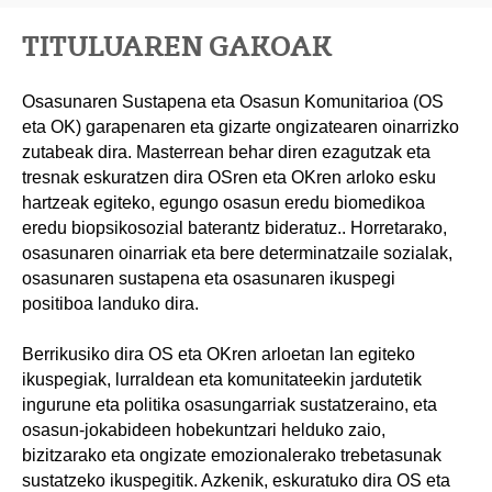
TITULUAREN GAKOAK
Osasunaren Sustapena eta Osasun Komunitarioa (OS
eta OK) garapenaren eta gizarte ongizatearen oinarrizko
zutabeak dira. Masterrean behar diren ezagutzak eta
tresnak eskuratzen dira OSren eta OKren arloko esku
hartzeak egiteko, egungo osasun eredu biomedikoa
eredu biopsikosozial baterantz bideratuz.. Horretarako,
osasunaren oinarriak eta bere determinatzaile sozialak,
osasunaren sustapena eta osasunaren ikuspegi
positiboa landuko dira.
Berrikusiko dira OS eta OKren arloetan lan egiteko
ikuspegiak, lurraldean eta komunitateekin jardutetik
ingurune eta politika osasungarriak sustatzeraino, eta
osasun-jokabideen hobekuntzari helduko zaio,
bizitzarako eta ongizate emozionalerako trebetasunak
sustatzeko ikuspegitik. Azkenik, eskuratuko dira OS eta