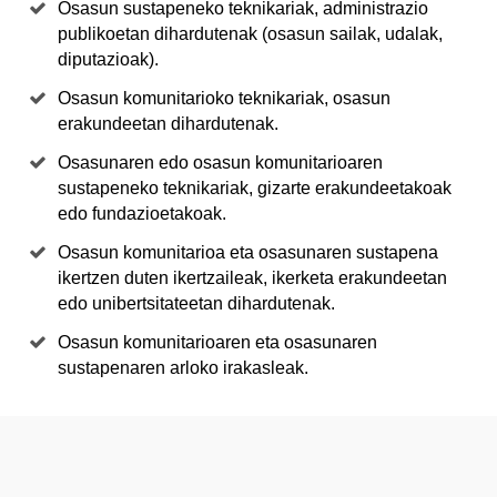
Osasun sustapeneko teknikariak, administrazio
publikoetan dihardutenak (osasun sailak, udalak,
diputazioak).
Osasun komunitarioko teknikariak, osasun
erakundeetan dihardutenak.
Osasunaren edo osasun komunitarioaren
sustapeneko teknikariak, gizarte erakundeetakoak
edo fundazioetakoak.
Osasun komunitarioa eta osasunaren sustapena
ikertzen duten ikertzaileak, ikerketa erakundeetan
edo unibertsitateetan dihardutenak.
Osasun komunitarioaren eta osasunaren
sustapenaren arloko irakasleak.