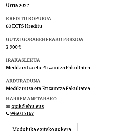
Urria 2027
KREDITU KOPURUA
60
ECTS
Kreditu
GUTXI GORABEHERAKO PREZIOA
2.900 €
IRAKASLEKUA
Medikuntza eta Erizaintza Fakultatea
ARDURADUNA
Medikuntza eta Erizaintza Fakultatea
HARREMANETARAKO
opik@ehu.eus
946015167
Moduluka egiteko aukera