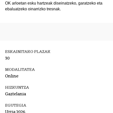
OK arloetan esku hartzeak diseinatzeko, garatzeko eta
ebaluatzeko oinarrizko tresnak.
ESKAINITAKO PLAZAK
30
MODALITATEA
Online
HIZKUNTZA
Gaztelania
EGUTEGIA
Urria 2026