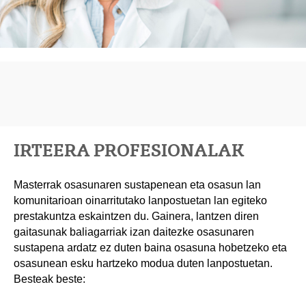
IRTEERA PROFESIONALAK
Masterrak osasunaren sustapenean eta osasun lan
komunitarioan oinarritutako lanpostuetan lan egiteko
prestakuntza eskaintzen du. Gainera, lantzen diren
gaitasunak baliagarriak izan daitezke osasunaren
sustapena ardatz ez duten baina osasuna hobetzeko eta
osasunean esku hartzeko modua duten lanpostuetan.
Besteak beste: