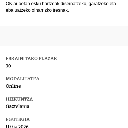
OK arloetan esku hartzeak diseinatzeko, garatzeko eta
ebaluatzeko oinarrizko tresnak.
ESKAINITAKO PLAZAK
30
MODALITATEA
Online
HIZKUNTZA
Gaztelania
EGUTEGIA
Urria 2026