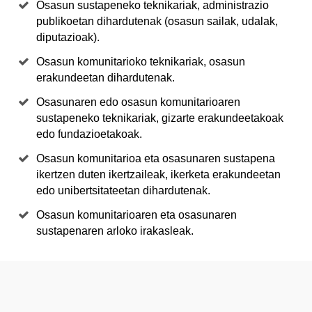
Osasun sustapeneko teknikariak, administrazio
publikoetan dihardutenak (osasun sailak, udalak,
diputazioak).
Osasun komunitarioko teknikariak, osasun
erakundeetan dihardutenak.
Osasunaren edo osasun komunitarioaren
sustapeneko teknikariak, gizarte erakundeetakoak
edo fundazioetakoak.
Osasun komunitarioa eta osasunaren sustapena
ikertzen duten ikertzaileak, ikerketa erakundeetan
edo unibertsitateetan dihardutenak.
Osasun komunitarioaren eta osasunaren
sustapenaren arloko irakasleak.