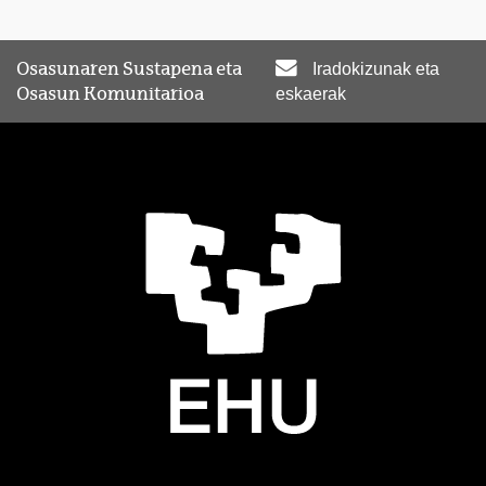
Osasunaren Sustapena eta
Iradokizunak eta
Osasun Komunitarioa
eskaerak