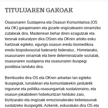
TITULUAREN GAKOAK
Osasunaren Sustapena eta Osasun Komunitarioa (OS
eta OK) garapenaren eta gizarte ongizatearen oinarrizko
zutabeak dira. Masterrean behar diren ezagutzak eta
tresnak eskuratzen dira OSren eta OKren arloko esku
hartzeak egiteko, egungo osasun eredu biomedikoa
eredu biopsikosozial baterantz bideratuz.. Horretarako,
osasunaren oinarriak eta bere determinatzaile sozialak,
osasunaren sustapena eta osasunaren ikuspegi
positiboa landuko dira.
Berrikusiko dira OS eta OKren arloetan lan egiteko
ikuspegiak, lurraldean eta komunitateekin jardutetik
ingurune eta politika osasungarriak sustatzeraino, eta
osasun-jokabideen hobekuntzari helduko zaio,
bizitzarako eta ongizate emozionalerako trebetasunak
sustatzeko ikuspegitik. Azkenik, eskuratuko dira OS eta