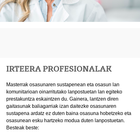
IRTEERA PROFESIONALAK
Masterrak osasunaren sustapenean eta osasun lan
komunitarioan oinarritutako lanpostuetan lan egiteko
prestakuntza eskaintzen du. Gainera, lantzen diren
gaitasunak baliagarriak izan daitezke osasunaren
sustapena ardatz ez duten baina osasuna hobetzeko eta
osasunean esku hartzeko modua duten lanpostuetan.
Besteak beste: