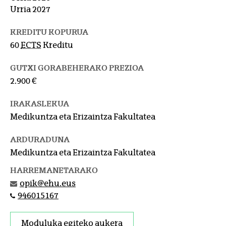
Urria 2027
KREDITU KOPURUA
60
ECTS
Kreditu
GUTXI GORABEHERAKO PREZIOA
2.900 €
IRAKASLEKUA
Medikuntza eta Erizaintza Fakultatea
ARDURADUNA
Medikuntza eta Erizaintza Fakultatea
HARREMANETARAKO
opik@ehu.eus
946015167
Moduluka egiteko aukera