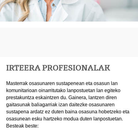
IRTEERA PROFESIONALAK
Masterrak osasunaren sustapenean eta osasun lan
komunitarioan oinarritutako lanpostuetan lan egiteko
prestakuntza eskaintzen du. Gainera, lantzen diren
gaitasunak baliagarriak izan daitezke osasunaren
sustapena ardatz ez duten baina osasuna hobetzeko eta
osasunean esku hartzeko modua duten lanpostuetan.
Besteak beste: