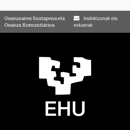
Osasunaren Sustapena eta
Iradokizunak eta
Osasun Komunitarioa
eskaerak