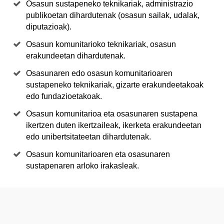
Osasun sustapeneko teknikariak, administrazio
publikoetan dihardutenak (osasun sailak, udalak,
diputazioak).
Osasun komunitarioko teknikariak, osasun
erakundeetan dihardutenak.
Osasunaren edo osasun komunitarioaren
sustapeneko teknikariak, gizarte erakundeetakoak
edo fundazioetakoak.
Osasun komunitarioa eta osasunaren sustapena
ikertzen duten ikertzaileak, ikerketa erakundeetan
edo unibertsitateetan dihardutenak.
Osasun komunitarioaren eta osasunaren
sustapenaren arloko irakasleak.