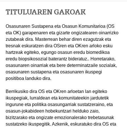
TITULUAREN GAKOAK
Osasunaren Sustapena eta Osasun Komunitarioa (OS
eta OK) garapenaren eta gizarte ongizatearen oinarrizko
zutabeak dira. Masterrean behar diren ezagutzak eta
tresnak eskuratzen dira OSren eta OKren arloko esku
hartzeak egiteko, egungo osasun eredu biomedikoa
eredu biopsikosozial baterantz bideratuz.. Horretarako,
osasunaren oinarriak eta bere determinatzaile sozialak,
osasunaren sustapena eta osasunaren ikuspegi
positiboa landuko dira.
Berrikusiko dira OS eta OKren arloetan lan egiteko
ikuspegiak, lurraldean eta komunitateekin jardutetik
ingurune eta politika osasungarriak sustatzeraino, eta
osasun-jokabideen hobekuntzari helduko zaio,
bizitzarako eta ongizate emozionalerako trebetasunak
sustatzeko ikuspegitik. Azkenik, eskuratuko dira OS eta