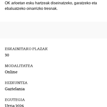
OK arloetan esku hartzeak diseinatzeko, garatzeko eta
ebaluatzeko oinarrizko tresnak.
ESKAINITAKO PLAZAK
30
MODALITATEA
Online
HIZKUNTZA
Gaztelania
EGUTEGIA
Urria 2026