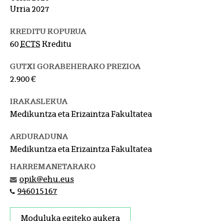
Urria 2027
KREDITU KOPURUA
60
ECTS
Kreditu
GUTXI GORABEHERAKO PREZIOA
2.900 €
IRAKASLEKUA
Medikuntza eta Erizaintza Fakultatea
ARDURADUNA
Medikuntza eta Erizaintza Fakultatea
HARREMANETARAKO
opik@ehu.eus
946015167
Moduluka egiteko aukera