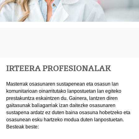
IRTEERA PROFESIONALAK
Masterrak osasunaren sustapenean eta osasun lan
komunitarioan oinarritutako lanpostuetan lan egiteko
prestakuntza eskaintzen du. Gainera, lantzen diren
gaitasunak baliagarriak izan daitezke osasunaren
sustapena ardatz ez duten baina osasuna hobetzeko eta
osasunean esku hartzeko modua duten lanpostuetan.
Besteak beste: