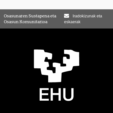
Osasunaren Sustapena eta
Iradokizunak eta
Osasun Komunitarioa
eskaerak