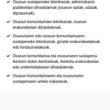
Osasun sustapeneko teknikariak, administrazio
publikoetan dihardutenak (osasun sailak, udalak,
diputazioak).
Osasun komunitarioko teknikariak, osasun
erakundeetan dihardutenak.
Osasunaren edo osasun komunitarioaren
sustapeneko teknikariak, gizarte erakundeetakoak
edo fundazioetakoak.
Osasun komunitarioa eta osasunaren sustapena
ikertzen duten ikertzaileak, ikerketa erakundeetan
edo unibertsitateetan dihardutenak.
Osasun komunitarioaren eta osasunaren
sustapenaren arloko irakasleak.