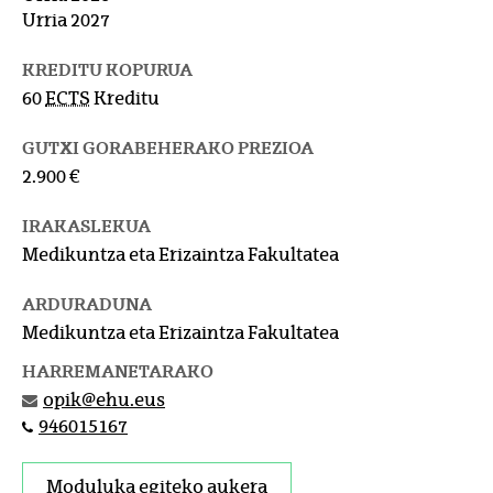
Urria 2027
KREDITU KOPURUA
60
ECTS
Kreditu
GUTXI GORABEHERAKO PREZIOA
2.900 €
IRAKASLEKUA
Medikuntza eta Erizaintza Fakultatea
ARDURADUNA
Medikuntza eta Erizaintza Fakultatea
HARREMANETARAKO
opik@ehu.eus
946015167
Moduluka egiteko aukera