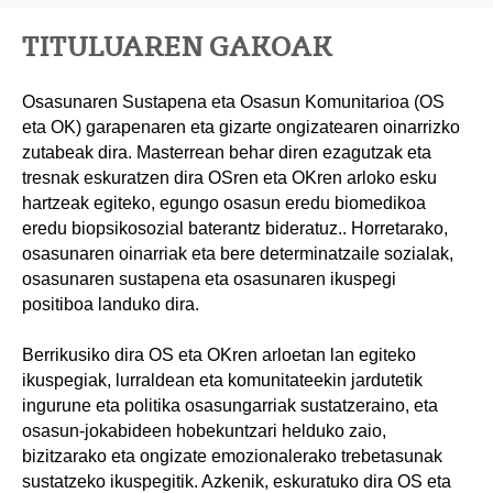
TITULUAREN GAKOAK
Osasunaren Sustapena eta Osasun Komunitarioa (OS
eta OK) garapenaren eta gizarte ongizatearen oinarrizko
zutabeak dira. Masterrean behar diren ezagutzak eta
tresnak eskuratzen dira OSren eta OKren arloko esku
hartzeak egiteko, egungo osasun eredu biomedikoa
eredu biopsikosozial baterantz bideratuz.. Horretarako,
osasunaren oinarriak eta bere determinatzaile sozialak,
osasunaren sustapena eta osasunaren ikuspegi
positiboa landuko dira.
Berrikusiko dira OS eta OKren arloetan lan egiteko
ikuspegiak, lurraldean eta komunitateekin jardutetik
ingurune eta politika osasungarriak sustatzeraino, eta
osasun-jokabideen hobekuntzari helduko zaio,
bizitzarako eta ongizate emozionalerako trebetasunak
sustatzeko ikuspegitik. Azkenik, eskuratuko dira OS eta