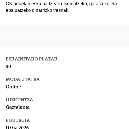
OK arloetan esku hartzeak diseinatzeko, garatzeko eta
ebaluatzeko oinarrizko tresnak.
ESKAINITAKO PLAZAK
30
MODALITATEA
Online
HIZKUNTZA
Gaztelania
EGUTEGIA
Urria 2026