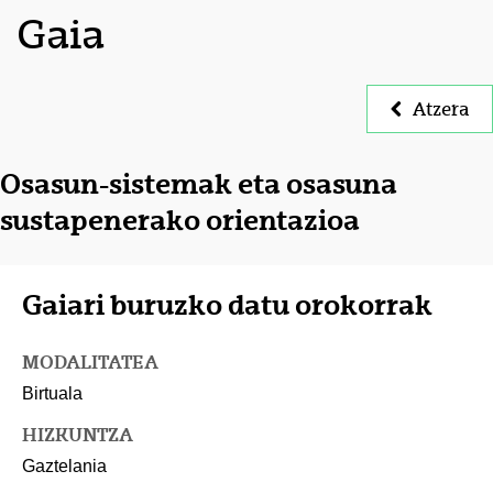
Gaia
Atzera
Osasun-sistemak eta osasuna
sustapenerako orientazioa
Gaiari buruzko datu orokorrak
MODALITATEA
Birtuala
HIZKUNTZA
Gaztelania