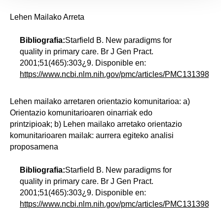
Lehen Mailako Arreta
Bibliografia:
Starfield B. New paradigms for
quality in primary care. Br J Gen Pract.
2001;51(465):303¿9. Disponible en:
https://www.ncbi.nlm.nih.gov/pmc/articles/PMC1313982/p
Lehen mailako arretaren orientazio komunitarioa: a)
Orientazio komunitarioaren oinarriak edo
printzipioak; b) Lehen mailako arretako orientazio
komunitarioaren mailak: aurrera egiteko analisi
proposamena
Bibliografia:
Starfield B. New paradigms for
quality in primary care. Br J Gen Pract.
2001;51(465):303¿9. Disponible en:
https://www.ncbi.nlm.nih.gov/pmc/articles/PMC1313982/p