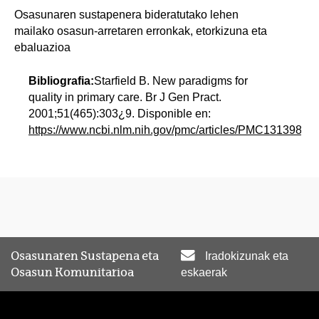
Osasunaren sustapenera bideratutako lehen
mailako osasun-arretaren erronkak, etorkizuna eta
ebaluazioa
Bibliografia:
Starfield B. New paradigms for
quality in primary care. Br J Gen Pract.
2001;51(465):303¿9. Disponible en:
https://www.ncbi.nlm.nih.gov/pmc/articles/PMC1313982/p
Osasunaren Sustapena eta
Iradokizunak eta
Osasun Komunitarioa
eskaerak