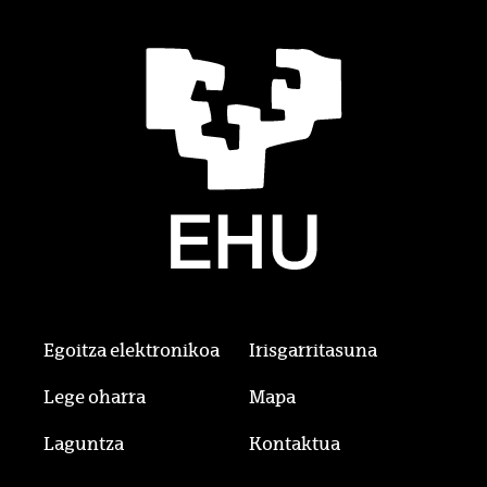
Egoitza elektronikoa
Irisgarritasuna
Lege oharra
Mapa
Laguntza
Kontaktua