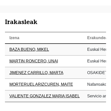
Irakasleak
Izena
Erakundea
BAZA BUENO, MIKEL
Euskal Herrik
MARTIN RONCERO, UNAI
Euskal Herrik
JIMENEZ CARRILLO, MARTA
OSAKIDETZ
MORTERUEL ARIZCUREN, MAITE
Nafarroako Un
VALIENTE GONZALEZ MARIA ISABEL
Servicio anda