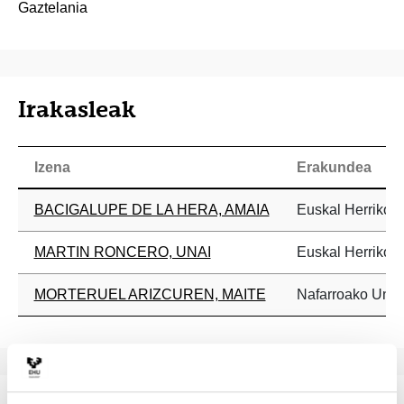
Gaztelania
Irakasleak
Izena
Erakundea
BACIGALUPE DE LA HERA, AMAIA
Euskal Herriko U
MARTIN RONCERO, UNAI
Euskal Herriko U
MORTERUEL ARIZCUREN, MAITE
Nafarroako Unibe