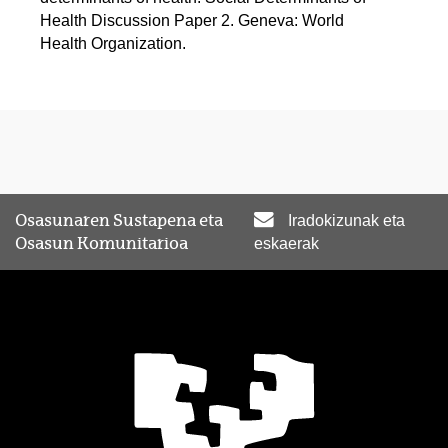
Health Discussion Paper 2. Geneva: World
Health Organization.
Osasunaren Sustapena eta
Iradokizunak eta
Osasun Komunitarioa
eskaerak