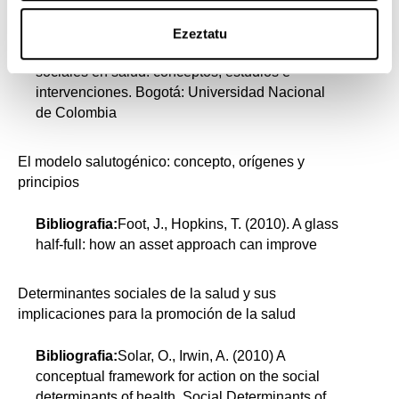
actualidad
Ezeztatu
Bibliografia:
Segura, J. (2013). Desigualdades
sociales en salud: conceptos, estudios e
intervenciones. Bogotá: Universidad Nacional
de Colombia
El modelo salutogénico: concepto, orígenes y
principios
Bibliografia:
Foot, J., Hopkins, T. (2010). A glass
half-full: how an asset approach can improve
Determinantes sociales de la salud y sus
implicaciones para la promoción de la salud
Bibliografia:
Solar, O., Irwin, A. (2010) A
conceptual framework for action on the social
determinants of health. Social Determinants of