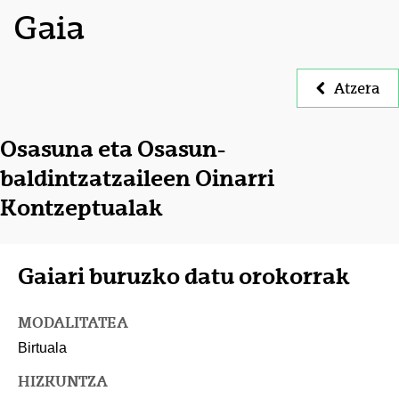
Gaia
Atzera
Osasuna eta Osasun-
baldintzatzaileen Oinarri
Kontzeptualak
Gaiari buruzko datu orokorrak
MODALITATEA
Birtuala
HIZKUNTZA