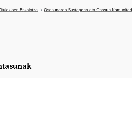
itulazioen Eskaintza
Osasunaren Sustapena eta Osasun Komunitar
intasunak
k