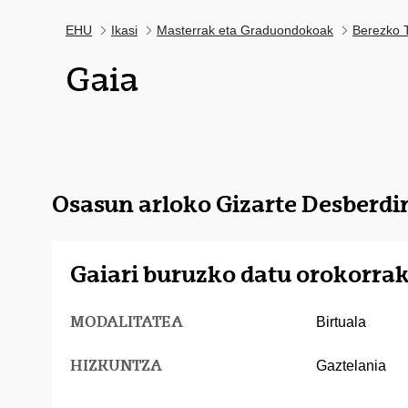
EHU
Ikasi
Masterrak eta Graduondokoak
Berezko T
Gaia
Osasun arloko Gizarte Desberd
Gaiari buruzko datu orokorra
MODALITATEA
Birtuala
HIZKUNTZA
Gaztelania