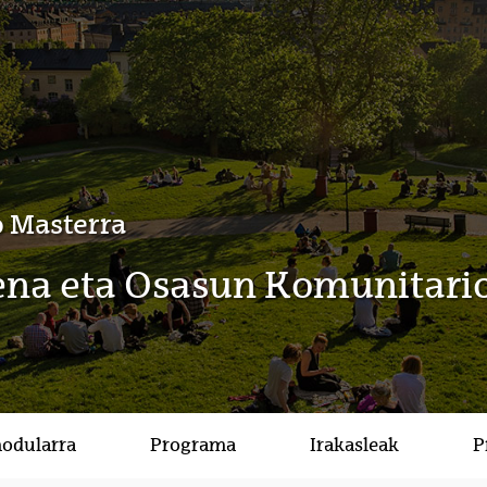
 Masterra
na eta Osasun Komunitari
modularra
Programa
Irakasleak
P