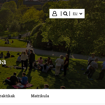
HIZKUNTZA HAUTA
Hasi saioa
EU
bilatu"
oa
raktikak
Matrikula