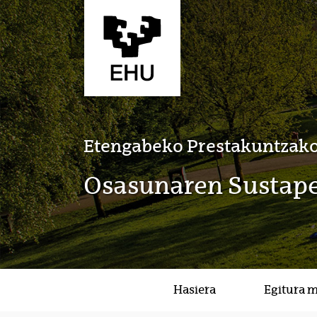
Eduki nagusira joan
Etengabeko Prestakuntzako
Osasunaren Sustape
Hasiera
Egitura 