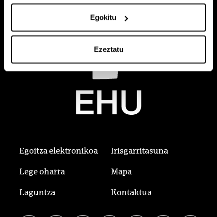
Egokitu
Ezeztatu
Egoitza elektronikoa
Irisgarritasuna
Lege oharra
Mapa
Laguntza
Kontaktua