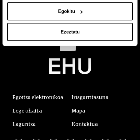
Egokitu
Ezeztatu
Egoitza elektronikoa
Irisgarritasuna
Lege oharra
Mapa
Laguntza
Kontaktua