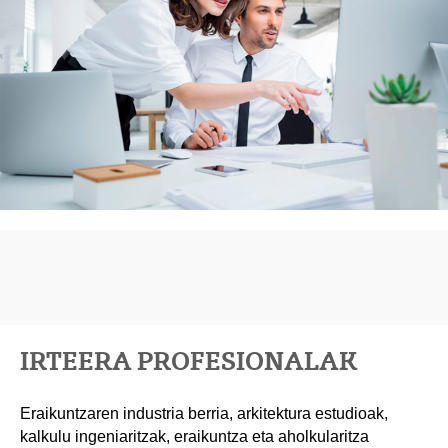
IRTEERA PROFESIONALAK
Eraikuntzaren industria berria, arkitektura estudioak,
kalkulu ingeniaritzak, eraikuntza eta aholkularitza