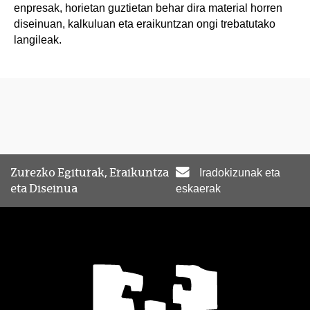
enpresak, horietan guztietan behar dira material horren
diseinuan, kalkuluan eta eraikuntzan ongi trebatutako
langileak.
Zurezko Egiturak, Eraikuntza
Iradokizunak eta
eta Diseinua
eskaerak