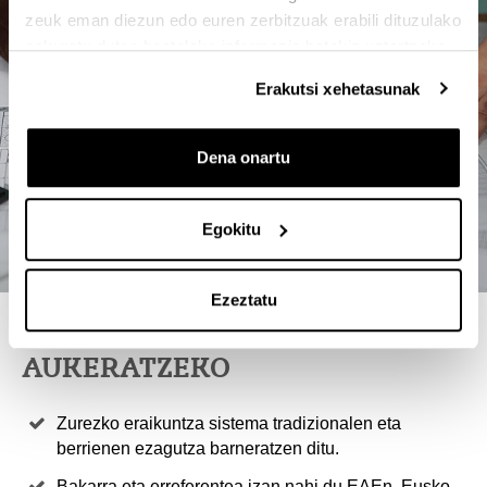
zeuk eman diezun edo euren zerbitzuak erabili dituzulako
eskuratu duten bestelako informazio batekin uztartzeko.
Erakutsi xehetasunak
Dena onartu
Egokitu
Ezeztatu
4 ARRAZOI TITULU HAU
AUKERATZEKO
Zurezko eraikuntza sistema tradizionalen eta
berrienen ezagutza barneratzen ditu.
Bakarra eta erreferentea izan nahi du EAEn, Eusko