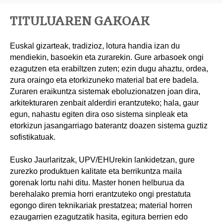
TITULUAREN GAKOAK
Euskal gizarteak, tradizioz, lotura handia izan du
mendiekin, basoekin eta zurarekin. Gure arbasoek ongi
ezagutzen eta erabiltzen zuten; ezin dugu ahaztu, ordea,
zura oraingo eta etorkizuneko material bat ere badela.
Zuraren eraikuntza sistemak eboluzionatzen joan dira,
arkitekturaren zenbait alderdiri erantzuteko; hala, gaur
egun, nahastu egiten dira oso sistema sinpleak eta
etorkizun jasangarriago baterantz doazen sistema guztiz
sofistikatuak.
Eusko Jaurlaritzak, UPV/EHUrekin lankidetzan, gure
zurezko produktuen kalitate eta berrikuntza maila
gorenak lortu nahi ditu. Master honen helburua da
berehalako premia horri erantzuteko ongi prestatuta
egongo diren teknikariak prestatzea; material horren
ezaugarrien ezagutzatik hasita, egitura berrien edo