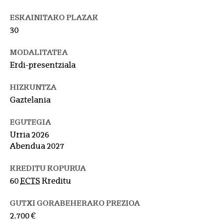
ESKAINITAKO PLAZAK
30
MODALITATEA
Erdi-presentziala
HIZKUNTZA
Gaztelania
EGUTEGIA
Urria 2026
Abendua 2027
KREDITU KOPURUA
60
ECTS
Kreditu
GUTXI GORABEHERAKO PREZIOA
2.700 €