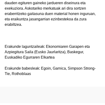
dauden egituren gaineko jardueren diseinura eta
exekuziora. Askotariko merkatuak ari dira sortzen
eraberritzeko gaitasuna duen material honen inguruan,
eta eraikuntza jasangarrian ezinbestekoa da zura
erabiltzea.
Erakunde laguntzaileak: Ekonomiaren Garapen eta
Azpiegitura Saila (Eusko Jaurlaritza), Baskegur,
Euskadiko Egurraren Elkartea
Erakunde babesleak: Egoin, Garnica, Simpson Strong-
Tie, Rothoblaas