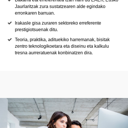
Jaurlaritzak zura sustatzearen alde egindako
erronkaren barruan.
Irakasle gisa zuraren sektoreko erreferente
prestigiotsuenak ditu.
Teoria, praktika, adituekiko harremanak, bisitak
zentro teknologikoetara eta diseinu eta kalkulu
tresna aurreratuenak konbinatzen dira.