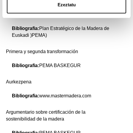
Ezeztatu
Plan Estratégico de la Madera de Euskadi y
BASOTEK
Bibliografia:
Plan Estratégico de la Madera de
Euskadi )PEMA)
Primera y segunda transformación
Bibliografia:
PEMA BASKEGUR
Aurkezpena
Bibliografia:
www.mastermadera.com
Argumentario sobre certificación de la
sostenibilidad de la madera
Bibliografia:
PEMA BASKEGUR