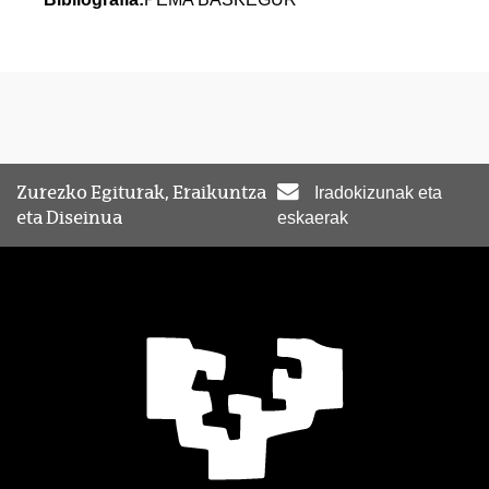
Zurezko Egiturak, Eraikuntza
Iradokizunak eta
eta Diseinua
eskaerak