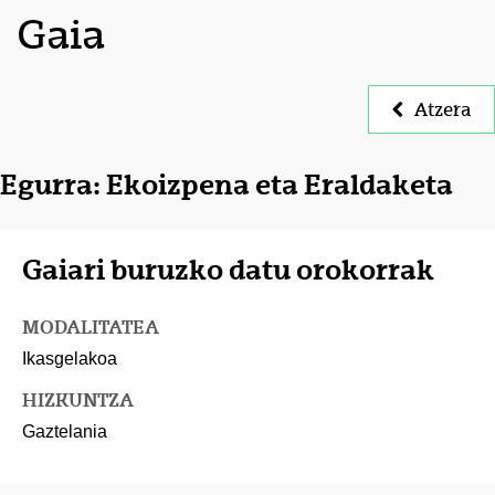
Gaia
Atzera
Egurra: Ekoizpena eta Eraldaketa
Gaiari buruzko datu orokorrak
MODALITATEA
Ikasgelakoa
HIZKUNTZA
Gaztelania