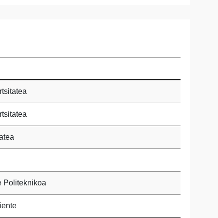
tsitatea
tsitatea
atea
e Politeknikoa
iente