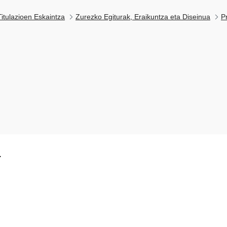
itulazioen Eskaintza
Zurezko Egiturak, Eraikuntza eta Diseinua
P
k