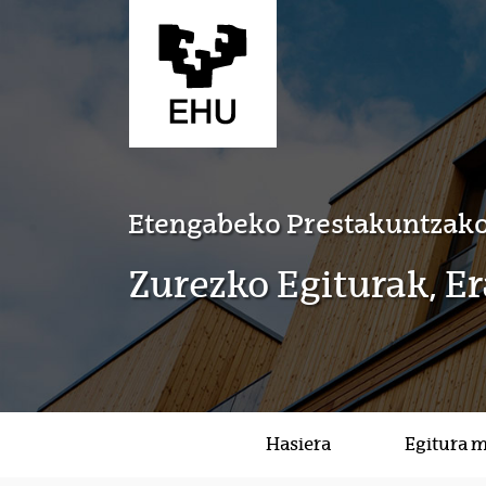
Eduki nagusira joan
Etengabeko Prestakuntzako
Zurezko Egiturak, E
Hasiera
Egitura 