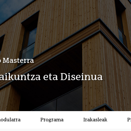
 Masterra
raikuntza eta Diseinua
modularra
Programa
Irakasleak
P