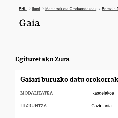
EHU
Ikasi
Masterrak eta Graduondokoak
Berezko T
Gaia
Egituretako Zura
Gaiari buruzko datu orokorra
MODALITATEA
Ikasgelakoa
HIZKUNTZA
Gaztelania