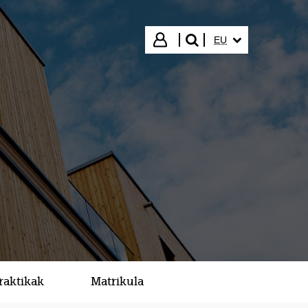
HIZKUNTZA HAUTA
Hasi saioa
EU
bilatu"
raktikak
Matrikula