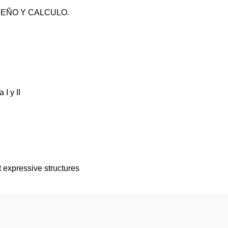
EÑO Y CALCULO.
I y II
 expressive structures