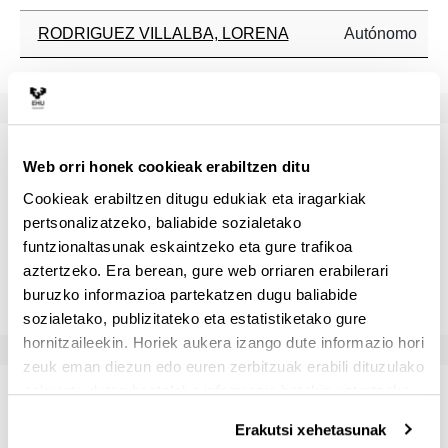
RODRIGUEZ VILLALBA, LORENA
Autónomo
Gaitasunak
Web orri honek cookieak erabiltzen ditu
Cookieak erabiltzen ditugu edukiak eta iragarkiak
- MANEJAR HERRAMIENTAS DE CONTROL
pertsonalizatzeko, baliabide sozialetako
GEOMÉTRICO Y NUMÉRICO COMO CAD-CAM-GIM O
funtzionaltasunak eskaintzeko eta gure trafikoa
CADWORK- CONOCER LOS PROCESOS
aztertzeko. Era berean, gure web orriaren erabilerari
GENERATIVOS EN EL DISEÑO DE ESTRUCTURAS
buruzko informazioa partekatzen dugu baliabide
COMPLEJAS
sozialetako, publizitateko eta estatistiketako gure
hornitzaileekin. Horiek aukera izango dute informazio hori
zeuk eman diezun edo euren zerbitzuak erabili dituzulako
eskuratu duten bestelako informazio batekin uztartzeko.
Ikasgai-zerrenda eta
bibliografia
Erakutsi xehetasunak