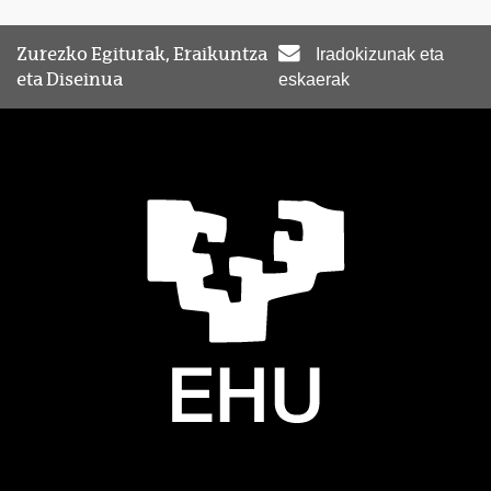
Zurezko Egiturak, Eraikuntza
Iradokizunak eta
eta Diseinua
eskaerak