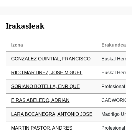
Irakasleak
Izena
Erakundea
GONZALEZ QUINTIAL, FRANCISCO
Euskal Herriko
RICO MARTINEZ, JOSE MIGUEL
Euskal Herriko
SORIANO BOTELLA, ENRIQUE
Profesional i
EIRAS ABELEDO, ADRIAN
CADWORK
LARA BOCANEGRA, ANTONIO JOSE
Madrilgo Unibe
MARTIN PASTOR, ANDRES
Profesional i