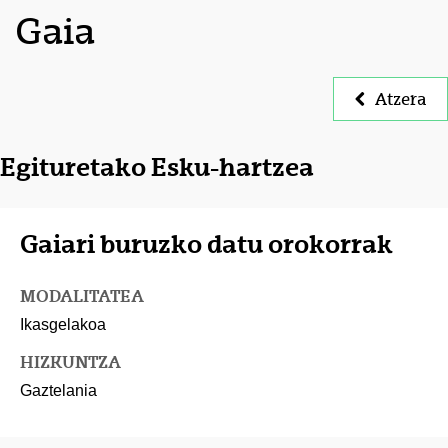
Gaia
Atzera
Egituretako Esku-hartzea
Gaiari buruzko datu orokorrak
MODALITATEA
Ikasgelakoa
HIZKUNTZA
Gaztelania