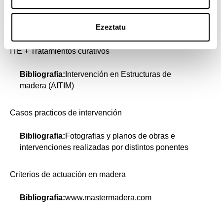
Bibliografia:
CONSTRUCCIÓN DE
ESTRUCTURAS DE MADERA (EDUARDO
MEDIA SANCHEZ)
Ezeztatu
ITE + Tratamientos curativos
Bibliografia:
Intervención en Estructuras de
madera (AITIM)
Casos practicos de intervención
Bibliografia:
Fotografias y planos de obras e
intervenciones realizadas por distintos ponentes
Criterios de actuación en madera
Bibliografia:
www.mastermadera.com