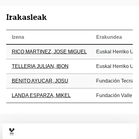
Irakasleak
Izena
Erakundea
RICO MARTINEZ, JOSE MIGUEL
Euskal Herriko Unib
TELLERIA JULIAN, IBON
Euskal Herriko Unib
BENITO AYUCAR, JOSU
Fundación Tecnalia
LANDA ESPARZA, MIKEL
Fundación Valle S
Gaitasunak