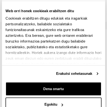
Fotografias y planos de obras e intervenciones
Web orri honek cookieak erabiltzen ditu
realizadas por distintos ponentes
Cookieak erabiltzen ditugu edukiak eta iragarkiak
pertsonalizatzeko, baliabide sozialetako
funtzionaltasunak eskaintzeko eta gure trafikoa
aztertzeko. Era berean, gure web orriaren erabilerari
Ikasgai-zerrenda eta
buruzko informazioa partekatzen dugu baliabide
bibliografia
sozialetako, publizitateko eta estatistiketako gure
hornitzaileekin. Horiek aukera izango dute informazio hori
zeuk eman diezun edo euren zerbitzuak erabili dituzulako
Casos prácticos
eskuratu duten bestelako informazio batekin uztartzeko.
Bibliografia:
CONSTRUCCIÓN DE
Erakutsi xehetasunak
ESTRUCTURAS DE MADERA (EDUARDO
MEDIA SANCHEZ)
Dena onartu
Visitas a empresas
Egokitu