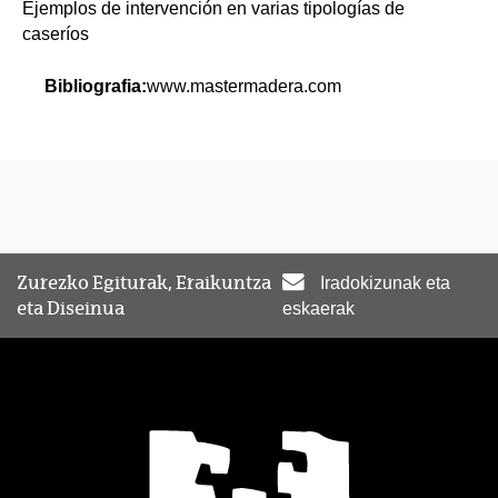
Ejemplos de intervención en varias tipologías de
caseríos
Bibliografia:
www.mastermadera.com
Zurezko Egiturak, Eraikuntza
Iradokizunak eta
eta Diseinua
eskaerak