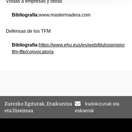
Visitas a empresas y obras
Bibliografia:
www.mastermadera.com
Defensas de los TFM
Bibliografia:
https://www.ehu.eus/es/web/titulospropios/p
tfm-tftp/convocatoria
Zurezko Egiturak, Eraikuntza
Iradokizunak eta
eta Diseinua
eskaerak