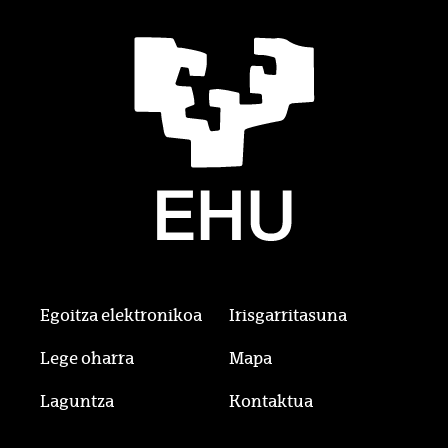
Egoitza elektronikoa
Irisgarritasuna
Lege oharra
Mapa
Laguntza
Kontaktua