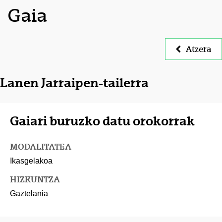
Gaia
Atzera
Lanen Jarraipen-tailerra
Gaiari buruzko datu orokorrak
MODALITATEA
Ikasgelakoa
HIZKUNTZA
Gaztelania