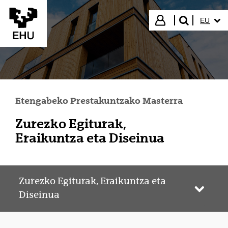
Eduki nagusira joan
HIZKUN
Hasi saioa
EU
bilatu"
Etengabeko Prestakuntzako Masterra
Zurezko Egiturak,
Eraikuntza eta Diseinua
Zurezko Egiturak, Eraikuntza eta
Webgun
Diseinua