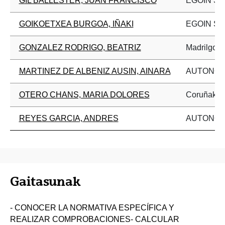
GIL BALLESTER, JUAN FRANCISCO
EGOIN S.A
GOIKOETXEA BURGOA, IÑAKI
EGOIN S.A
GONZALEZ RODRIGO, BEATRIZ
Madrilgo Un
MARTINEZ DE ALBENIZ AUSIN, AINARA
AUTONO
OTERO CHANS, MARIA DOLORES
Coruñako U
REYES GARCIA, ANDRES
AUTONO
Gaitasunak
- CONOCER LA NORMATIVA ESPECÍFICA Y
REALIZAR COMPROBACIONES- CALCULAR