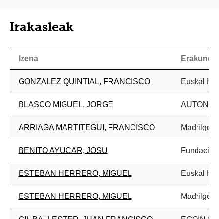
Irakasleak
Izena
Erakunde
GONZALEZ QUINTIAL, FRANCISCO
Euskal Her
BLASCO MIGUEL, JORGE
AUTONO
ARRIAGA MARTITEGUI, FRANCISCO
Madrilgo Un
BENITO AYUCAR, JOSU
Fundación 
ESTEBAN HERRERO, MIGUEL
Euskal Her
ESTEBAN HERRERO, MIGUEL
Madrilgo Un