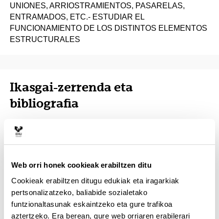
UNIONES, ARRIOSTRAMIENTOS, PASARELAS,
ENTRAMADOS, ETC.- ESTUDIAR EL
FUNCIONAMIENTO DE LOS DISTINTOS ELEMENTOS
ESTRUCTURALES
Ikasgai-zerrenda eta
bibliografia
CTE: Acciones
Bibliografia:
ESTRUCTURAS DE MADERA.
Web orri honek cookieak erabiltzen ditu
BASES DE CÁLCULO. (AITIM)
Cookieak erabiltzen ditugu edukiak eta iragarkiak
pertsonalizatzeko, baliabide sozialetako
Bases de Cálculo. Estados límites últimos y de
funtzionaltasunak eskaintzeko eta gure trafikoa
servicio
aztertzeko. Era berean, gure web orriaren erabilerari