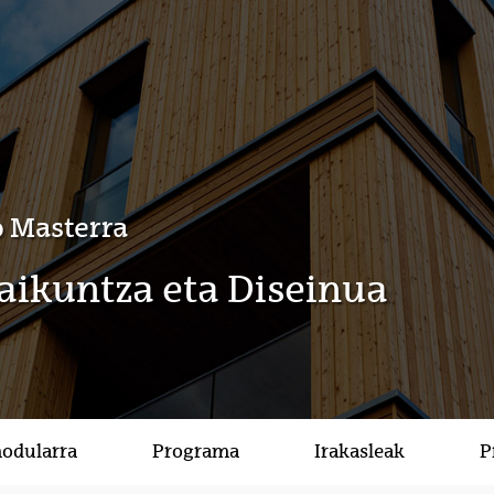
 Masterra
raikuntza eta Diseinua
modularra
Programa
Irakasleak
P