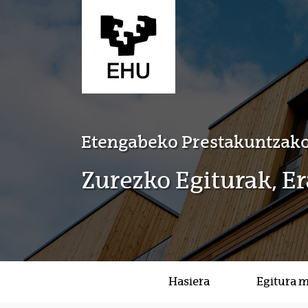
Eduki nagusira joan
Etengabeko Prestakuntzako
Zurezko Egiturak, E
Hasiera
Egitura 