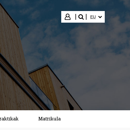
HIZKUNTZA HAUTA
Hasi saioa
EU
bilatu"
raktikak
Matrikula