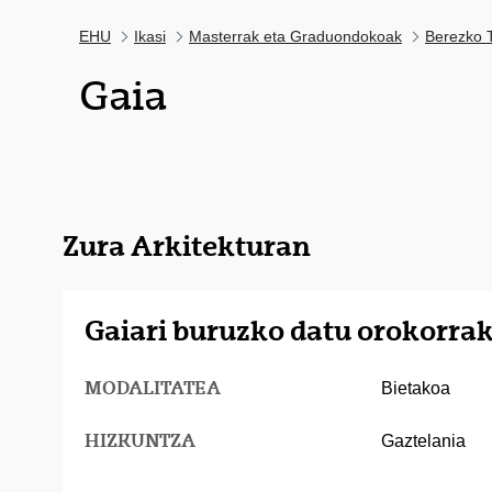
EHU
Ikasi
Masterrak eta Graduondokoak
Berezko T
Gaia
Zura Arkitekturan
Gaiari buruzko datu orokorra
MODALITATEA
Bietakoa
HIZKUNTZA
Gaztelania