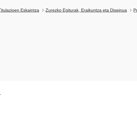
itulazioen Eskaintza
Zurezko Egiturak, Eraikuntza eta Diseinua
P
k