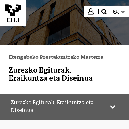
Eduki nagusira joan
HIZKUN
Hasi saioa
EU
bilatu"
Etengabeko Prestakuntzako Masterra
Zurezko Egiturak,
Eraikuntza eta Diseinua
Zurezko Egiturak, Eraikuntza eta
Webgun
Diseinua