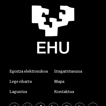
Egoitza elektronikoa
Irisgarritasuna
Lege oharra
Mapa
Laguntza
Kontaktua