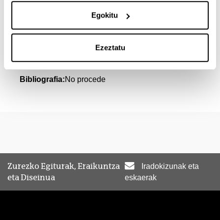
Ikasgai-zerrenda eta
Egokitu
bibliografia
Ezeztatu
Visitas a obras y centros tecnológicos
Bibliografia:
No procede
Zurezko Egiturak, Eraikuntza
Iradokizunak eta
eta Diseinua
eskaerak