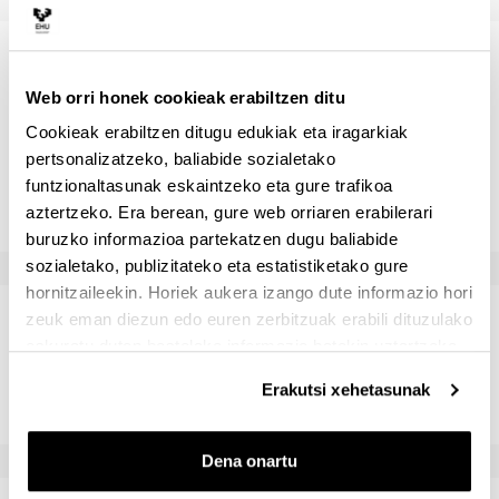
Irakasleak
Web orri honek cookieak erabiltzen ditu
Cookieak erabiltzen ditugu edukiak eta iragarkiak
Izena
Eraku
pertsonalizatzeko, baliabide sozialetako
funtzionaltasunak eskaintzeko eta gure trafikoa
ARRIZABALAGA ECHEBERRIA, JUAN JOSE
Euskal
aztertzeko. Era berean, gure web orriaren erabilerari
buruzko informazioa partekatzen dugu baliabide
sozialetako, publizitateko eta estatistiketako gure
hornitzaileekin. Horiek aukera izango dute informazio hori
Gaitasunak
zeuk eman diezun edo euren zerbitzuak erabili dituzulako
eskuratu duten bestelako informazio batekin uztartzeko.
Conocimiento de la industria, lo procesos de obra y las
Erakutsi xehetasunak
actividades de investigación y desarrollo
Dena onartu