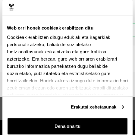
Gaia
Web orri honek cookieak erabiltzen ditu
Atzera
Cookieak erabiltzen ditugu edukiak eta iragarkiak
pertsonalizatzeko, baliabide sozialetako
funtzionaltasunak eskaintzeko eta gure trafikoa
Ez dago atal honi buruzko informaziorik.
aztertzeko. Era berean, gure web orriaren erabilerari
buruzko informazioa partekatzen dugu baliabide
sozialetako, publizitateko eta estatistiketako gure
hornitzaileekin. Horiek aukera izango dute informazio hori
zeuk eman diezun edo euren zerbitzuak erabili dituzulako
eskuratu duten bestelako informazio batekin uztartzeko.
Zurezko Egiturak, Eraikuntza
Iradokizunak eta
Erakutsi xehetasunak
eta Diseinua
eskaerak
Dena onartu