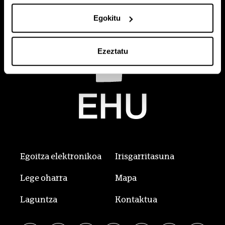
Egokitu
Ezeztatu
Egoitza elektronikoa
Irisgarritasuna
Lege oharra
Mapa
Laguntza
Kontaktua