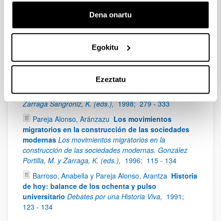
sociedad. Beascoechea Gangoiti, J. M.; González
Portilla, M. y Novo López, P. A. (eds.),
2006;
21 - 51
Dena onartu
Pareja Alonso, Arantza
Población y cambios
sociales
Vasconia (1876-1937): entre la tradición y la
modernidad. Urkijo Goitia, M. (ed.),
2004;
13 - 74
Egokitu
Pareja Alonso, Arantza
El papel del Hospital Civil
en la transición sanitaria de Bilbao (1884-1935)
Ezeztatu
Hospital de Bilbao y transición sanitaria. Enfermedad y
muerte en Vizcaya, 1884-1936. González Portilla, M. y
Zarraga Sangroniz, K. (eds.),
1998;
279 - 333
Pareja Alonso, Aránzazu
Los movimientos
migratorios en la construcción de las sociedades
modernas
Los movimientos migratorios en la
construcción de las sociedades modernas. González
Portilla, M. y Zarraga, K. (eds.),
1996;
115 - 134
Barroso, Anabella y Pareja Alonso, Arantza
Historia
de hoy: balance de los ochenta y pulso
universitario
Debates por una Historia Viva,
1991;
123 - 134