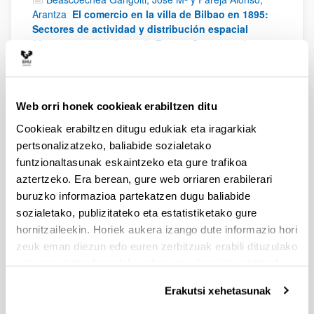
Arantza
El comercio en la villa de Bilbao en 1895:
Sectores de actividad y distribución espacial
Movimientos sociales en la España Contemporánea.
Rivera, A.; Ortiz De Orruño, J. M. y Ugarte, J. (eds.),
2008;
17 - 41
González Portilla, Manuel y Pareja Alonso, Arantza
Web orri honek cookieak erabiltzen ditu
Los orígenes del sistema hospitalario moderno en
Vizcaya: el hospital de Basurto de Bilbao
Asistencia
Cookieak erabiltzen ditugu edukiak eta iragarkiak
y caridad como estrategias de intervención social:
pertsonalizatzeko, baliabide sozialetako
Iglesia, Estado y Comunidad (s. XV-XX). Abreu, L.
funtzionaltasunak eskaintzeko eta gure trafikoa
(ed.),
2007;
15 - 54
aztertzeko. Era berean, gure web orriaren erabilerari
Pareja Alonso, Arantza
Las cigarreras del barrio
buruzko informazioa partekatzen dugu baliabide
de Santutxu
Bilbao y sus barrios: una mirada desde la
sozialetako, publizitateko eta estatistiketako gure
historia (volumen 2). Pérez Pérez, J. A. (ed.),
2007;
hornitzaileekin. Horiek aukera izango dute informazio hori
143 - 160
zeuk eman diezun edo euren zerbitzuak erabili dituzulako
García Abad, Rocío; Pareja Alonso, Arantza y
eskuratu duten bestelako informazio batekin uztartzeko.
Zarraga Sangroniz, Karmele
La contribución de la
demografía al proceso de modernización en las
Erakutsi xehetasunak
ciudades vascas
La ciudad contemporánea, espacio y