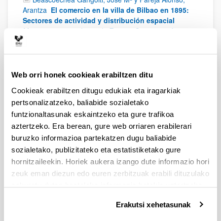
Arantza
El comercio en la villa de Bilbao en 1895:
Sectores de actividad y distribución espacial
Movimientos sociales en la España Contemporánea.
Rivera, A.; Ortiz De Orruño, J. M. y Ugarte, J. (eds.),
2008;
17 - 41
González Portilla, Manuel y Pareja Alonso, Arantza
Web orri honek cookieak erabiltzen ditu
Los orígenes del sistema hospitalario moderno en
Vizcaya: el hospital de Basurto de Bilbao
Asistencia
Cookieak erabiltzen ditugu edukiak eta iragarkiak
y caridad como estrategias de intervención social:
pertsonalizatzeko, baliabide sozialetako
Iglesia, Estado y Comunidad (s. XV-XX). Abreu, L.
funtzionaltasunak eskaintzeko eta gure trafikoa
(ed.),
2007;
15 - 54
aztertzeko. Era berean, gure web orriaren erabilerari
Pareja Alonso, Arantza
Las cigarreras del barrio
buruzko informazioa partekatzen dugu baliabide
de Santutxu
Bilbao y sus barrios: una mirada desde la
sozialetako, publizitateko eta estatistiketako gure
historia (volumen 2). Pérez Pérez, J. A. (ed.),
2007;
hornitzaileekin. Horiek aukera izango dute informazio hori
143 - 160
zeuk eman diezun edo euren zerbitzuak erabili dituzulako
García Abad, Rocío; Pareja Alonso, Arantza y
eskuratu duten bestelako informazio batekin uztartzeko.
Zarraga Sangroniz, Karmele
La contribución de la
demografía al proceso de modernización en las
Erakutsi xehetasunak
ciudades vascas
La ciudad contemporánea, espacio y