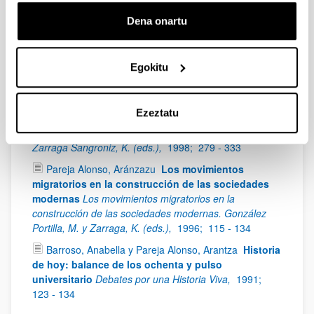
sociedad. Beascoechea Gangoiti, J. M.; González
Portilla, M. y Novo López, P. A. (eds.),
2006;
21 - 51
Dena onartu
Pareja Alonso, Arantza
Población y cambios
sociales
Vasconia (1876-1937): entre la tradición y la
modernidad. Urkijo Goitia, M. (ed.),
2004;
13 - 74
Egokitu
Pareja Alonso, Arantza
El papel del Hospital Civil
en la transición sanitaria de Bilbao (1884-1935)
Ezeztatu
Hospital de Bilbao y transición sanitaria. Enfermedad y
muerte en Vizcaya, 1884-1936. González Portilla, M. y
Zarraga Sangroniz, K. (eds.),
1998;
279 - 333
Pareja Alonso, Aránzazu
Los movimientos
migratorios en la construcción de las sociedades
modernas
Los movimientos migratorios en la
construcción de las sociedades modernas. González
Portilla, M. y Zarraga, K. (eds.),
1996;
115 - 134
Barroso, Anabella y Pareja Alonso, Arantza
Historia
de hoy: balance de los ochenta y pulso
universitario
Debates por una Historia Viva,
1991;
123 - 134