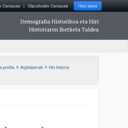
ko Campusa
Gipuzkoako Campusa
Hasi saioa
Demografia Historikoa eta Hiri
Historiaren Ikerketa Taldea
a-profila
Argitalpenak
Hiri historia