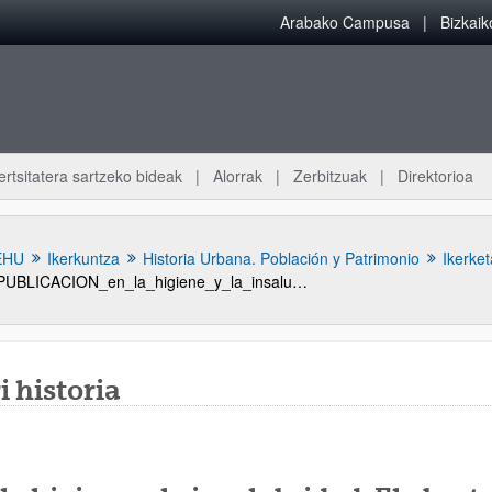
Arabako Campusa
Bizkai
ertsitatera sartzeko bideak
Alorrak
Zerbitzuak
Direktorioa
EHU
Ikerkuntza
Historia Urbana. Población y Patrimonio
Ikerket
PUBLICACION_en_la_higiene_y_la_insalubridad_el_abasto_de_agua_en_los_principales_centros_urbanos_de_chiapas_1880_1940
i historia
atu azpiorriak