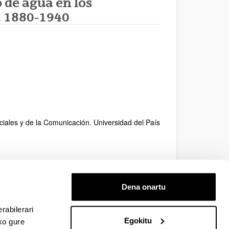
o de agua en los
. 1880-1940
iales y de la Comunicación. Universidad del País
Dena onartu
rabilerari
Egokitu
ko gure