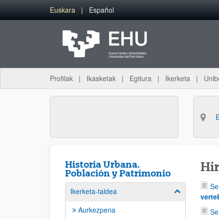
Eduki nagusira joan
Euskara
Español
Profilak
Ikasketak
Egitura
Ikerketa
Unib
Historia Urbana.
Hir
Población y Patrimonio
Se
Ikerketa-taldea
Erakutsi/izkut
verte
Aurkezpena
Se