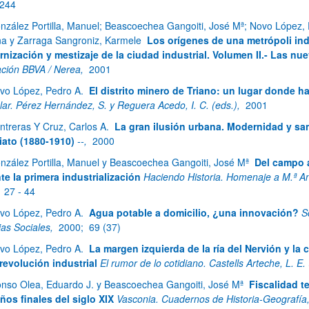
 244
nzález Portilla, Manuel; Beascoechea Gangoiti, José Mª; Novo López, 
a y Zarraga Sangroniz, Karmele
Los orígenes de una metrópoli indu
atu azpiorriak
nización y mestizaje de la ciudad industrial. Volumen II.- Las nue
ción BBVA / Nerea,
2001
vo López, Pedro A.
El distrito minero de Triano: un lugar donde ha
ular. Pérez Hernández, S. y Reguera Acedo, I. C. (eds.),
2001
ntreras Y Cruz, Carlos A.
La gran ilusión urbana. Modernidad y sa
riato (1880-1910)
--,
2000
nzález Portilla, Manuel y Beascoechea Gangoiti, José Mª
Del campo a
te la primera industrialización
Haciendo Historia. Homenaje a M.ª Ang
;
27 - 44
vo López, Pedro A.
Agua potable a domicilio, ¿una innovación?
S
ias Sociales,
2000;
69 (37)
vo López, Pedro A.
La margen izquierda de la ría del Nervión y la 
 revolución industrial
El rumor de lo cotidiano. Castells Arteche, L. E.
onso Olea, Eduardo J. y Beascoechea Gangoiti, José Mª
Fiscalidad te
ños finales del siglo XIX
Vasconia. Cuadernos de Historia-Geografía