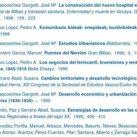
ascoechea Gangoiti, José Mª
La construcción del nuevo hospital e
tal de Bilbao y transición sanitaria. Enfermedad y muerte en Vizcaya. G
),
1998;
159 - 223
vo López, Pedro A.
Komunikazio bideak: errepideak, burdinbideak 
1998
ascoechea Gangoiti, José Mª
Estudios Urbanísticos
Bidebarrieta,
1
ntero García, Manuel
Puentes del Nervión
Gran Bilbao,
1996;
3,
1
vo López, Pedro A.
Los negocios del ferrocarril. Inversiones y ren
s. 1845-1919
Beitia Ensayo,
1996
rrano Abad, Susana
Cambios territoriales y desarrollo tecnológico
skal Herria. XIII Congreso de la Sociedad de Estudios Vascos/Eusko I
ascoechea Gangoiti, José Mª
Desarrollo económico y urbanización 
txo (1836-1930)
--,
1995
nito, Paz y Serrano Abad, Susana
Estrategias de desarrollo en las 
os Regionales a finales del siglo XX,
1995;
406 - 410
nzález Portilla, Manuel; Arbaiza, Mercedes; Basurto, Nieves; Beascoe
a Alonso, Arantza; Pérez-Fuentes, Pilar; Santana, Alberto y Zarraga S