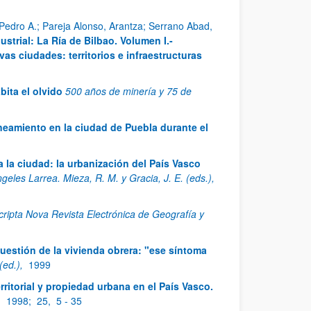
Pedro A.; Pareja Alonso, Arantza; Serrano Abad,
strial: La Ría de Bilbao. Volumen I.-
vas ciudades: territorios e infraestructuras
bita el olvido
500 años de minería y 75 de
neamiento en la ciudad de Puebla durante el
 la ciudad: la urbanización del País Vasco
eles Larrea. Mieza, R. M. y Gracia, J. E. (eds.),
cripta Nova Revista Electrónica de Geografía y
cuestión de la vivienda obrera: "ese síntoma
 (ed.),
1999
rritorial y propiedad urbana en el País Vasco.
,
1998;
25,
5 - 35