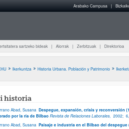
Arabako Campusa
Bizkai
ertsitatera sartzeko bideak
Alorrak
Zerbitzuak
Direktorioa
EHU
Ikerkuntza
Historia Urbana. Población y Patrimonio
Ikerket
i historia
rrano Abad, Susana
Despegue, expansión, crisis y reconversión (18
atu azpiorriak
brado por la ría de Bilbao
Revista de Relaciones Laborales,
2002;
6
rrano Abad, Susana
Paisaje e industria en el Bilbao del despegue