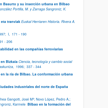
n Basurto y su inserción urbana en Bilbao
onzález Portilla, M. y Zarraga Sangroniz, K.
eta tranviak
Euskal Herriaren Historia. Rivera A.
997;
I,
171 - 190
91 - 206
tabilidad en las compañías ferroviarias
 en Bizkaia
Ciencia, tecnología y cambio social
kaskuntza,
1996;
337 - 344
en la ría de Bilbao. La conformación urbana
ciudades industriales del norte de España
chea Gangoiti, José Mª; Novo López, Pedro A.;
angroniz, Karmele
Bilbao en la formación del