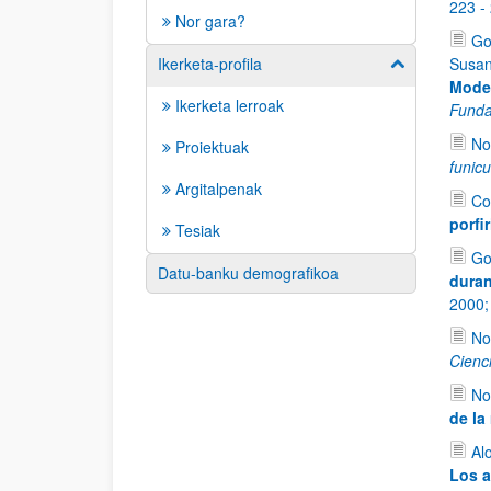
223 -
Nor gara?
Go
Ikerketa-profila
Susan
Erakutsi/izkut
Moder
Ikerketa lerroak
Funda
No
Proiektuak
funic
Argitalpenak
Co
porfi
Tesiak
Go
Datu-banku demografikoa
duran
2000
No
Cienc
No
de la
Al
Los a