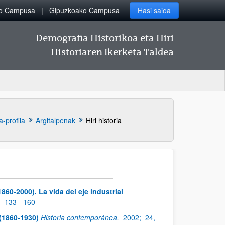
ko Campusa
Gipuzkoako Campusa
Hasi saioa
Demografia Historikoa eta Hiri
Historiaren Ikerketa Taldea
a-profila
Argitalpenak
Hiri historia
60-2000). La vida del eje industrial
,
133 - 160
 (1860-1930)
Historia contemporánea,
2002;
24,