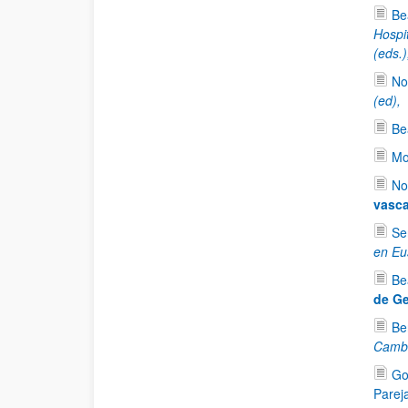
Be
Hospi
(eds.
No
(ed),
Be
Mo
No
vasca
Se
en Eu
Be
de Ge
Be
Cambi
Go
Parej