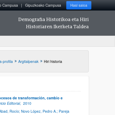
ko Campusa
Gipuzkoako Campusa
Hasi saioa
Demografia Historikoa eta Hiri
Historiaren Ikerketa Taldea
a-profila
Argitalpenak
Hiri historia
ocesos de transformación, cambio e
cio Editorial,
2010
 Abad, Rocío; Novo López, Pedro A.; Pareja