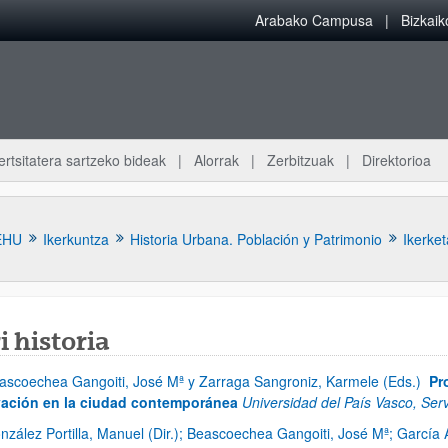
Arabako Campusa
Bizkai
ertsitatera sartzeko bideak
Alorrak
Zerbitzuak
Direktorioa
EHU
Ikerkuntza
Historia Urbana. Población y Patrimonio
Ikerket
i historia
ascoechea Gangoiti, José Mª y Zarraga Sangroniz, Karmele (Eds.)
Pr
atu azpiorriak
ación en la ciudad contemporánea
Universidad del País Vasco, Servi
nzález Portilla, Manuel (Dir.); Beascoechea Gangoiti, José Mª; García