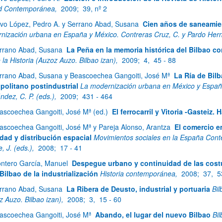
d Contemporánea,
2009;
39, nº 2
vo López, Pedro A. y Serrano Abad, Susana
Cien años de saneamien
nización urbana en España y México. Contreras Cruz, C. y Pardo Herná
rrano Abad, Susana
La Peña en la memoria histórica del Bilbao 
 la Historia (Auzoz Auzo. Bilbao izan),
2009;
4,
45 - 88
rrano Abad, Susana y Beascoechea Gangoiti, José Mª
La Ría de Bil
politano postindustrial
La modernización urbana en México y España,
ndez, C. P. (eds.),
2009;
431 - 464
ascoechea Gangoiti, José Mª (ed.)
El ferrocarril y Vitoria -Gasteiz
ascoechea Gangoiti, José Mª y Pareja Alonso, Arantza
El comercio en
idad y distribución espacial
Movimientos sociales en la España Conte
, J. (eds.),
2008;
17 - 41
ntero García, Manuel
Despegue urbano y continuidad de las costu
 Bilbao de la industrialización
Historia contemporánea,
2008;
37,
5
rrano Abad, Susana
La Ribera de Deusto, industrial y portuaria
Bil
z Auzo. Bilbao izan),
2008;
3,
15 - 60
ascoechea Gangoiti, José Mª
Abando, el lugar del nuevo Bilbao
Bil