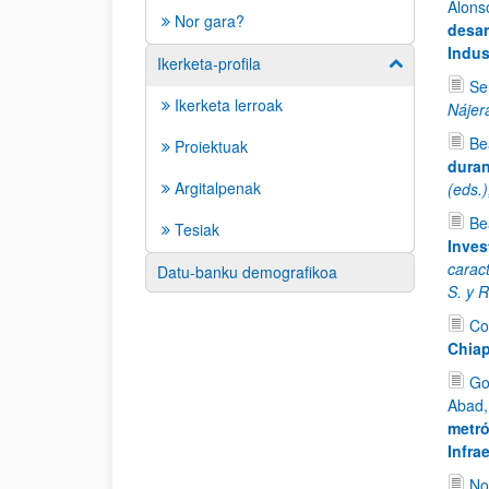
Alons
Nor gara?
desar
Indus
Ikerketa-profila
Erakutsi/izkut
Se
Ikerketa lerroak
Nájera
Be
Proiektuak
duran
Argitalpenak
(eds.
Be
Tesiak
Inves
caract
Datu-banku demografikoa
S. y 
Co
Chiap
Go
Abad,
metró
Infra
No