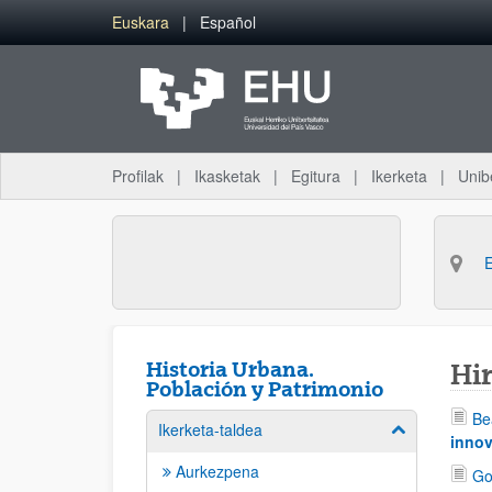
Eduki nagusira joan
Euskara
Español
Profilak
Ikasketak
Egitura
Ikerketa
Unib
Historia Urbana.
Hir
Población y Patrimonio
Be
Ikerketa-taldea
Erakutsi/izkut
innov
Aurkezpena
Go