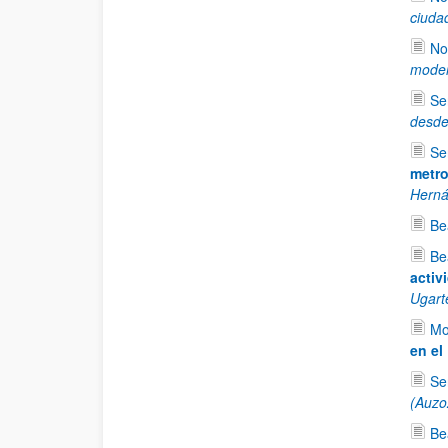
ciuda
No
moder
Se
desde
Se
metro
Herná
Be
Be
activ
Ugarte
Mo
en el
Se
(Auzo
Be