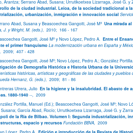
o, Arantza; Serrano Abad, Susana; Urrutikoetxea Lizarraga, José G. y
rollo de la ciudad industrial. Leioa, de la sociedad tradicional a 
trialización, urbanización, inmigración e innovación social
Servici
atu azpiorriak
rrano Abad, Susana y Beascoechea Gangoiti, José Mª
Una mirada al
, J. y Wright, M. (eds.),
2010;
166 - 167
ascoechea Gangoiti, José Mª y Novo López, Pedro A.
Entre el Ensan
te el primer franquismo
La modernización urbana en España y México
),
2009;
407 - 428
ascoechea Gangoiti, José Mª; Novo López, Pedro A.; González Portilla
tigación de Demografía Histórica e Historia Urbana de la Universi
erísticas históricas, artísticas y geográficas de las ciudades y pueblos
Rueda Hernanz, G. (eds.),
2009;
81 - 86
ntreras Utrera, Julio
En la higiene y la insalubridad. El abasto de
as. 1880-1940
--,
2009
nzález Portilla, Manuel (Ed.); Beascoechea Gangoiti, José Mª; Novo Ló
 Susana; García Abad, Rocío; Urrutikoetxea Lizarraga, José G. y Zar
poli de la Ría de Bilbao. Volumen I: Segunda industrialización, i
estructuras, espacio y recursos
Fundación BBVA,
2009
vo López, Pedro A.
Edición e introducción de la Revista de Histo