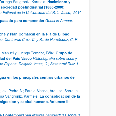
 Zarraga Sangroniz, Karmele
Nacimiento y
la sociedad postindustrial (1880-2000).
o Editorial de la Universidad del País Vasco,
2010
 pasado para comprender
Ghost in Armour.
che y Plan Comarcal en la Ría de Bilbao
. Contreras Cruz, C. y Pardo Hernández, C. P.
, Manuel y Luengo Teixidor, Félix
Grupo de
dad del País Vasco
Historiografía sobre tipos y
 de España. Delgado Viñas, C.; Sazatornil Ruiz, L.
 agua en los principales centros urbanos de
pez, Pedro A.; Pareja Alonso, Arantza; Serrano
raga Sangroniz, Karmele
La consolidación de la
nmigración y capital humano. Volumen II:
ria Contemporánea
Nuevas perspectivas sobre la