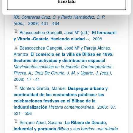
Ezeztatu
modelo metropolitano postindustrial
La
modernización urbana en México y España, siglos XIX y
XX. Contreras Cruz, C. y Pardo Hernández, C. P.
(eds.),
2009;
431 - 464
Beascoechea Gangoiti, José Mª (ed.)
El ferrocarril
y Vitoria -Gasteiz. Haciendo ciudad
--,
2008
Beascoechea Gangoiti, José Mª y Pareja Alonso,
Arantza
El comercio en la villa de Bilbao en 1895:
Sectores de actividad y distribución espacial
Movimientos sociales en la España Contemporánea.
Rivera, A.; Ortiz De Orruño, J. M. y Ugarte, J. (eds.),
2008;
17 - 41
Montero García, Manuel
Despegue urbano y
continuidad de las costumbres públicas: las
celebraciones festivas en el Bilbao de la
industrialización
Historia contemporánea,
2008;
37,
531 - 556
Serrano Abad, Susana
La Ribera de Deusto,
industrial y portuaria
Bilbao y sus barrios: una mirada