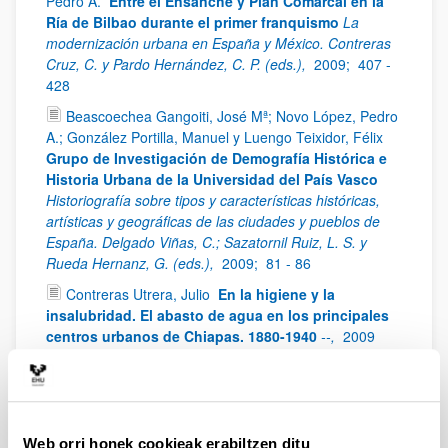
Pedro A.
Entre el Ensanche y Plan Comarcal en la
Ría de Bilbao durante el primer franquismo
La
modernización urbana en España y México. Contreras
Cruz, C. y Pardo Hernández, C. P. (eds.),
2009;
407 -
428
Beascoechea Gangoiti, José Mª; Novo López, Pedro
A.; González Portilla, Manuel y Luengo Teixidor, Félix
Grupo de Investigación de Demografía Histórica e
Historia Urbana de la Universidad del País Vasco
Historiografía sobre tipos y características históricas,
artísticas y geográficas de las ciudades y pueblos de
España. Delgado Viñas, C.; Sazatornil Ruiz, L. S. y
Rueda Hernanz, G. (eds.),
2009;
81 - 86
Contreras Utrera, Julio
En la higiene y la
insalubridad. El abasto de agua en los principales
centros urbanos de Chiapas. 1880-1940
--,
2009
González Portilla, Manuel (Ed.); Beascoechea
Gangoiti, José Mª; Novo López, Pedro A.; Pareja
Alonso, Arantza; Serrano Abad, Susana; García Abad,
Rocío; Urrutikoetxea Lizarraga, José G. y Zarraga
Web orri honek cookieak erabiltzen ditu