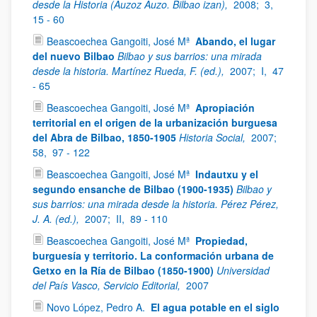
desde la Historia (Auzoz Auzo. Bilbao izan),
2008;
3,
15 - 60
Beascoechea Gangoiti, José Mª
Abando, el lugar
del nuevo Bilbao
Bilbao y sus barrios: una mirada
desde la historia. Martínez Rueda, F. (ed.),
2007;
I,
47
- 65
Beascoechea Gangoiti, José Mª
Apropiación
territorial en el origen de la urbanización burguesa
del Abra de Bilbao, 1850-1905
Historia Social,
2007;
58,
97 - 122
Beascoechea Gangoiti, José Mª
Indautxu y el
segundo ensanche de Bilbao (1900-1935)
Bilbao y
sus barrios: una mirada desde la historia. Pérez Pérez,
J. A. (ed.),
2007;
II,
89 - 110
Beascoechea Gangoiti, José Mª
Propiedad,
burguesía y territorio. La conformación urbana de
Getxo en la Ría de Bilbao (1850-1900)
Universidad
del País Vasco, Servicio Editorial,
2007
Novo López, Pedro A.
El agua potable en el siglo