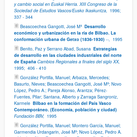
y cambio social en Euskal Herria. XIII Congreso de la
Sociedad de Estudios Vascos/Eusko Ikaskuntza,
1996;
337 - 344
Beascoechea Gangoiti, José Mª
Desarrollo
económico y urbanización en la ría de Bilbao. La
conformación urbana de Getxo (1836-1930)
--,
1995
Benito, Paz y Serrano Abad, Susana
Estrategias
de desarrollo en las ciudades industriales del norte
de España
Cambios Regionales a finales del siglo XX,
1995;
406 - 410
González Portilla, Manuel; Arbaiza, Mercedes;
Basurto, Nieves; Beascoechea Gangoiti, José Mª; Novo
López, Pedro A.; Pareja Alonso, Arantza; Pérez-
Fuentes, Pilar; Santana, Alberto y Zarraga Sangroniz,
Karmele
Bilbao en la formación del País Vasco
Contemporáneo. (Economía, población y ciudad)
Fundación BBV,
1995
González Portilla, Manuel; Montero García, Manuel;
Garmendia Urdangarin, José Mª; Novo López, Pedro A.