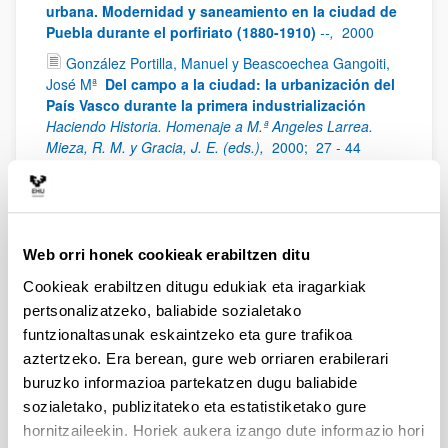
urbana. Modernidad y saneamiento en la ciudad de
Puebla durante el porfiriato (1880-1910)
--,
2000
González Portilla, Manuel y Beascoechea Gangoiti,
José Mª
Del campo a la ciudad: la urbanización del
País Vasco durante la primera industrialización
Haciendo Historia. Homenaje a M.ª Angeles Larrea.
Mieza, R. M. y Gracia, J. E. (eds.),
2000;
27 - 44
Novo López, Pedro A.
Agua potable a domicilio,
¿una innovación?
Scripta Nova Revista Electrónica de
Geografía y Ciencias Sociales,
2000;
69 (37)
Novo López, Pedro A.
La margen izquierda de la
Web orri honek cookieak erabiltzen ditu
ría del Nervión y la cuestión de la vivienda obrera:
Cookieak erabiltzen ditugu edukiak eta iragarkiak
"ese síntoma de la revolución industrial
El rumor de
pertsonalizatzeko, baliabide sozialetako
lo cotidiano. Castells Arteche, L. E. (ed.),
1999
funtzionaltasunak eskaintzeko eta gure trafikoa
Alonso Olea, Eduardo J. y Beascoechea Gangoiti,
aztertzeko. Era berean, gure web orriaren erabilerari
José Mª
Fiscalidad territorial y propiedad urbana en
buruzko informazioa partekatzen dugu baliabide
el País Vasco. Los años finales del siglo XIX
sozialetako, publizitateko eta estatistiketako gure
Vasconia. Cuadernos de Historia-Geografía,
1998;
25,
5 - 35
hornitzaileekin. Horiek aukera izango dute informazio hori