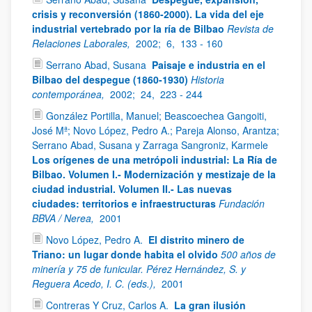
crisis y reconversión (1860-2000). La vida del eje
industrial vertebrado por la ría de Bilbao
Revista de
Relaciones Laborales,
2002;
6,
133 - 160
Serrano Abad, Susana
Paisaje e industria en el
Bilbao del despegue (1860-1930)
Historia
contemporánea,
2002;
24,
223 - 244
González Portilla, Manuel; Beascoechea Gangoiti,
José Mª; Novo López, Pedro A.; Pareja Alonso, Arantza;
Serrano Abad, Susana y Zarraga Sangroniz, Karmele
Los orígenes de una metrópoli industrial: La Ría de
Bilbao. Volumen I.- Modernización y mestizaje de la
ciudad industrial. Volumen II.- Las nuevas
ciudades: territorios e infraestructuras
Fundación
BBVA / Nerea,
2001
Novo López, Pedro A.
El distrito minero de
Triano: un lugar donde habita el olvido
500 años de
minería y 75 de funicular. Pérez Hernández, S. y
Reguera Acedo, I. C. (eds.),
2001
Contreras Y Cruz, Carlos A.
La gran ilusión