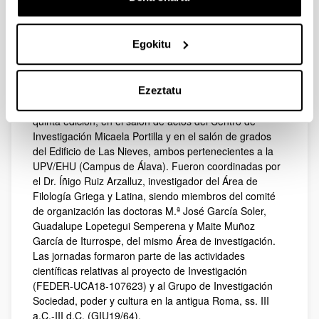
Juan Santos Yanguas, investigadores del Área de
Antigüedad Peninsular; al Proyecto Colaborativo
(COLAB19/07); y al Grupo de Investigación Sociedad,
Egokitu
poder y cultura en la antigua Roma, ss. III a.C.-III d.C.
(GIU19/64).
3. Del 17 al 18 de diciembre de 2021 las Jornadas
Ezeztatu
internacionales: In flore novo se desarrollaron, en su
quinta edición, en el salón de actos del Centro de
Investigación Micaela Portilla y en el salón de grados
del Edificio de Las Nieves, ambos pertenecientes a la
UPV/EHU (Campus de Álava). Fueron coordinadas por
el Dr. Íñigo Ruiz Arzalluz, investigador del Área de
Filología Griega y Latina, siendo miembros del comité
de organización las doctoras M.ª José García Soler,
Guadalupe Lopetegui Semperena y Maite Muñoz
García de Iturrospe, del mismo Área de investigación.
Las jornadas formaron parte de las actividades
científicas relativas al proyecto de Investigación
(FEDER-UCA18-107623) y al Grupo de Investigación
Sociedad, poder y cultura en la antigua Roma, ss. III
a.C.-III d.C. (GIU19/64).