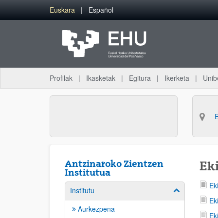
Eduki nagusira joan
Euskara
Español
Profilak
Ikasketak
Egitura
Ikerketa
Unib
Antzinaroko Zientzen
Eki
Institutua
Ek
Institutu
Erakutsi/izkut
Ek
Aurkezpena
Ek