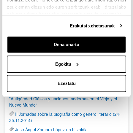
4-
Miércoles 30 de octubre de 2024, 19:00
zeuk eman diezun edo euren zerbitzuak erabili dituzulako
Dr. Juan Antonio Álvarez Pedrosa (Universidad
Complutense)
eskuratu duten bestelako informazio batekin uztartzeko.
Una heroína de mil facetas: la reina Semíramis
Erakutsi xehetasunak
5-
Miércoles 6 de noviembre, 19:00
Dra. Mª Carmen Encinas (Universidad del País Vasco)
Ayax o la derrota del músculo ante la razón
Dena onartu
Ekitaldiak
Egokitu
RSS
Ezeztatu
2015. Urriak 29-30. ANIHO Nazioarteko Kongresua:
"Antigüedad Clásica y naciones modernas en el Viejo y el
Nuevo Mundo"
II Jornadas sobre la biografía como género literario (24-
25.11.2014)
José Ángel Zamora López-en hitzaldia