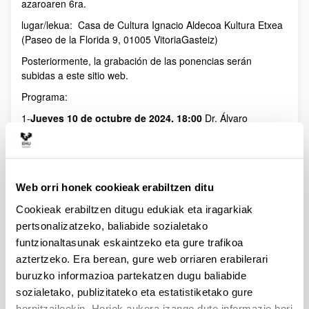
azaroaren 6ra.
lugar/lekua: Casa de Cultura Ignacio Aldecoa Kultura Etxea
(Paseo de la Florida 9, 01005 VitoriaGasteiz)
Posteriormente, la grabación de las ponencias serán
subidas a este sitio web.
Programa:
1-
Jueves 10 de octubre de 2024, 18:00
Dr. Álvaro
Arrizabalaga Dra. Mº José Iriarte (Universidad del País
Vasco)
Cine fórum: El clan del oso cavernario (Dir. M. Chapman,
1985)
Web orri honek cookieak erabiltzen ditu
2-
Miércoles 16 de octubre de 2024, 19:00
Cookieak erabiltzen ditugu edukiak eta iragarkiak
Dr. Francisco García Jurado (Universidad Complutense)
Dido o Eneas: el eterno problema del punto de vista
pertsonalizatzeko, baliabide sozialetako
funtzionaltasunak eskaintzeko eta gure trafikoa
3-
Jueves 24 de octubre de 2024, 19:00
aztertzeko. Era berean, gure web orriaren erabilerari
Dra. Rosa Cid López (Universidad de Oviedo)
buruzko informazioa partekatzen dugu baliabide
El rapto de las Sabinas. Mitos sobre violencia y paz en la
Roma primitiva
sozialetako, publizitateko eta estatistiketako gure
hornitzaileekin. Horiek aukera izango dute informazio hori