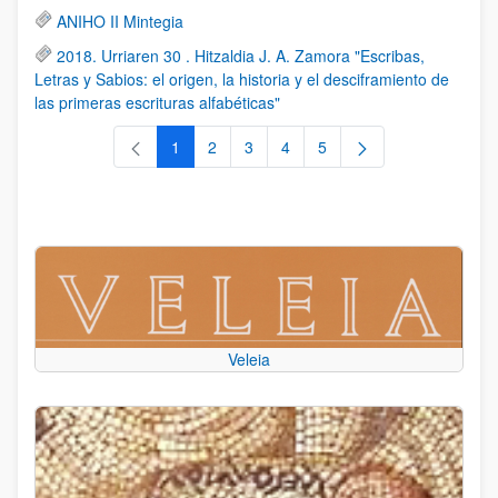
ANIHO II Mintegia
2018. Urriaren 30 . Hitzaldia J. A. Zamora "Escribas,
Letras y Sabios: el origen, la historia y el desciframiento de
las primeras escrituras alfabéticas"
1
2
3
4
5
Orrialdea
Orrialdea
Orrialdea
Orrialdea
Orrialdea
Veleia