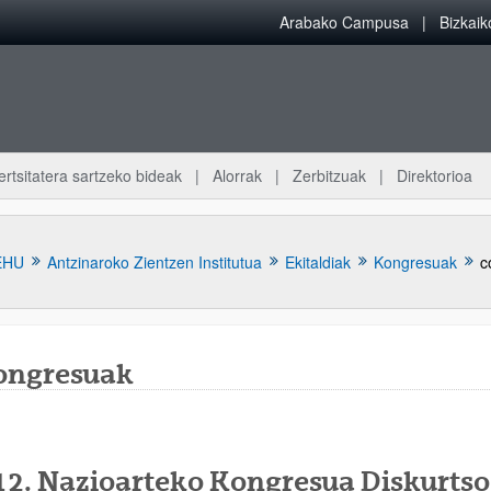
Arabako Campusa
Bizkai
ertsitatera sartzeko bideak
Alorrak
Zerbitzuak
Direktorioa
EHU
Antzinaroko Zientzen Institutua
Ekitaldiak
Kongresuak
c
ongresuak
atu azpiorriak
12. Nazioarteko Kongresua Diskurtso