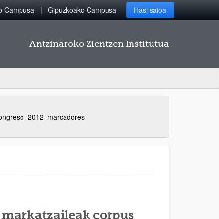
ko Campusa
Gipuzkoako Campusa
Hasi saioa
Antzinaroko Zientzen Institutua
ongreso_2012_marcadores
 markatzaileak corpus