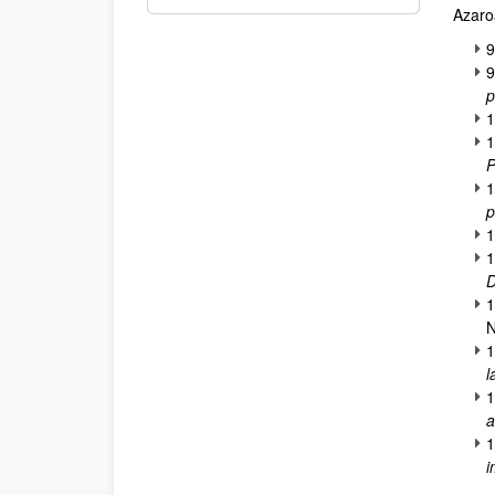
Azaro
9
9
p
1
P
1
p
1
1
D
1
1
l
1
a
1
i