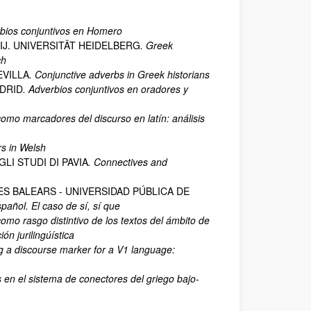
rbios conjuntivos en Homero
IJ. UNIVERSITÄT HEIDELBERG
. Greek
ch
EVILLA
. Conjunctive adverbs in Greek historians
ADRID
. Adverbios conjuntivos en oradores y
como marcadores del discurso en latín: análisis
rs in Welsh
LI STUDI DI PAVIA
. Connectives and
LES BALEARS - UNIVERSIDAD PÚBLICA DE
pañol. El caso de sí, sí que
omo rasgo distintivo de los textos del ámbito de
ón jurilingúística
g a discourse marker for a V1 language:
 en el sistema de conectores del griego bajo-