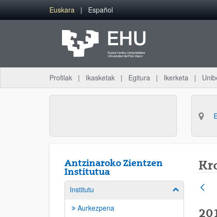
Eduki nagusira joan
Euskara
Español
Profilak
Ikasketak
Egitura
Ikerketa
Unib
Antzinaroko Zientzen
Kr
Institutua
Institutu
Erakutsi/izkut
Aurkezpena
20