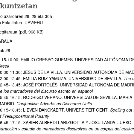
zkuntzetan
o azaroaren 28, 29 eta 30a
n Fakultatea. UPV/EHU
atu azpiorriak
egitaraua (pdf, 968 KB)
ARAUA
ak 28
9.15-10.00: EMILIO CRESPO GUEMES. UNIVERSIDAD AUTÓNOMA D
reek
0.30-11.30: JESÚS DE LA VILLA. UNIVERSIDAD AUTÓNOMA DE MA
2.00-12.45: EMILIA RUIZ YAMUZA. UNIVERSIDAD DE SEVILLA
. The 
12.45-13.45: JOSÉ PORTOLÉS. UNIVERSIDAD AUTÓNOMA DE MADR
e los marcadores del discurso escrito en español
5.45-16.15: RODRIGO VERANO. UNIVERSIDAD DE SEVILLA. MARÍ
MADRID
. Conjunctive Adverbs as Discourse Units
atu azpiorriak
6.15-16.45: LIEVEN DANCKAERT. UNIVERSITEIT GENT
. Spelling ou
f Presuppositional Polarity
6.45-17.15: XABIER ALBERDI LARIZGOITIA Y JOSU LANDA IJURKO.
xtracción y estudio de marcadores discursivos en un corpus del euske