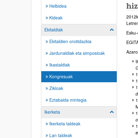
hi
Helbidea
2012k
Kideak
Letre
Ekitaldiak
Erakutsi/izkut
Esku-
Ekitaldien oroitidazkia
EGIT
Azaro
Jardunaldiak eta simposioak
Ikastaldiak
G
1
Kongresuak
1
Zikloak
d
Eztabaida mintegia
1
Ikerketa
Erakutsi/izkut
1
o
Ikerketa taldeak
1
e
Lan taldeak