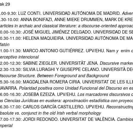
ak 29
.00-9.30: LUZ CONTI. UNIVERSIDAD AUTÓNOMA DE MADRID
. Adve
.30-10.00: ANNA BONIFAZI, ANNE MIEKE DRUMMEN, MARK DE KRE
articles in archaic and classical literature: a discourse-oriented approa
0.00-10.30: JOSÉ MIGUEL JIMÉNEZ DELGADO. UNIVERSIDAD DE S
10.30-11.00: HELENA MAQUIEIRA. UNIVERSIDAD AUTÓNOMA DE M
latón
1.00-11.30: MARCO ANTONIO GUTIÉRREZ. UPV/EHU
.
Nam
y
enim
erceptivo intencional
2.00-12.30: SABINE ZIEGLER. UNIVERSITÄT JENA
. Discursive marke
2.30-13.30: SILVIA LURAGHI Y GIUSEPPE CELANO. UNIVERSITÀ DEG
iscourse Structure. Between Foreground and Background
5.30-16.00: MAGDALENA ROMERA CIRIA. UNIVERSITAT DE LES IL
NAVARRA
. Polaridad positiva como Unidad Funcional del Discurso en es
6.00-16.30: JOSEBA EZEIZA. UPV/EHU
. Los marcadores discursivos c
as Ciencias Jurídicas en euskera: aproximación estadística con proyecci
6.30-17.00: CARLOS GARCÍA CASTILLERO. UPV/EHU
. Reconstructin
bsolute vs. conjunct in the old Irish verbal morphology
7.00-17.30: JORDI REDONDO. UNIVERSITAT DE VALÈNCIA
. Cambios
mperial