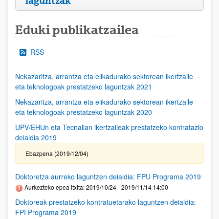
laguntzak
Eduki publikatzailea
RSS
Nekazaritza, arrantza eta elikadurako sektorean ikertzaile
eta teknologoak prestatzeko laguntzak 2021
Nekazaritza, arrantza eta elikadurako sektorean ikertzaile
eta teknologoak prestatzeko laguntzak 2020
UPV/EHUn eta Tecnalian ikertzaileak prestatzeko kontratazio
deialdia 2019
Ebazpena (2019/12/04)
Doktoretza aurreko laguntzen deialdia: FPU Programa 2019
Aurkezteko epea itxita: 2019/10/24 - 2019/11/14 14:00
Doktoreak prestatzeko kontratuetarako laguntzen deialdia:
FPI Programa 2019