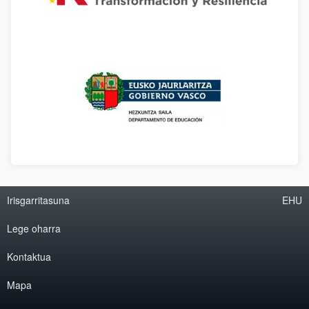
Irisgarritasuna
EHU
Lege oharra
Kontaktua
Mapa