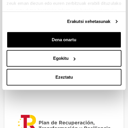
zeuk eman diezun edo euren zerbitzuak erabili dituzulako
eskuratu duten bestelako informazio batekin uztartzeko.
Erakutsi xehetasunak
Dena onartu
Egokitu
Ezeztatu