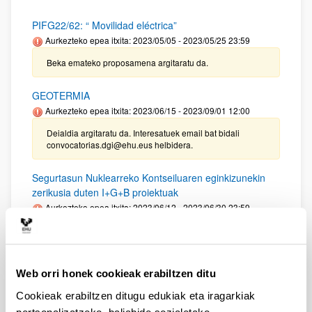
PIFG22/62: “ Movilidad eléctrica”
Aurkezteko epea itxita: 2023/05/05 - 2023/05/25 23:59
Beka emateko proposamena argitaratu da.
GEOTERMIA
Aurkezteko epea itxita: 2023/06/15 - 2023/09/01 12:00
Deialdia argitaratu da. Interesatuek email bat bidali
convocatorias.dgi@ehu.eus helbidera.
Segurtasun Nuklearreko Kontseiluaren eginkizunekin
zerikusia duten I+G+B proiektuak
Aurkezteko epea itxita: 2023/06/12 - 2023/06/30 23:59
Deialdia argitaratu da. Interesatuek email bat bidali
convocatorias.dgi@ehu.eus helbidera,.
Diru-laguntzen deialdia 2023 Osasun arloko eta
Web orri honek cookieak erabiltzen ditu
Ikerketa eta garapen proiektuetarako (Eusko
Cookieak erabiltzen ditugu edukiak eta iragarkiak
Jaurlaritza)