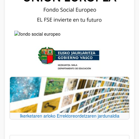
Ikerketaren arloko Errektoreordetzaren jardunaldia