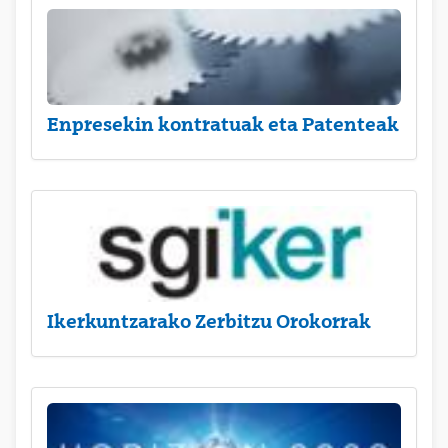
Enpresekin kontratuak eta Patenteak
Ikerkuntzarako Zerbitzu Orokorrak