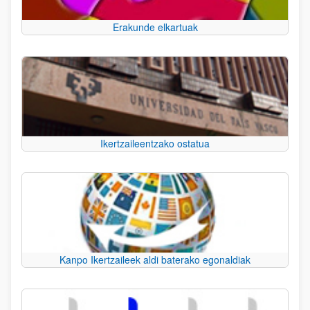
Erakunde elkartuak
Ikertzaileentzako ostatua
Kanpo Ikertzaileek aldi baterako egonaldiak