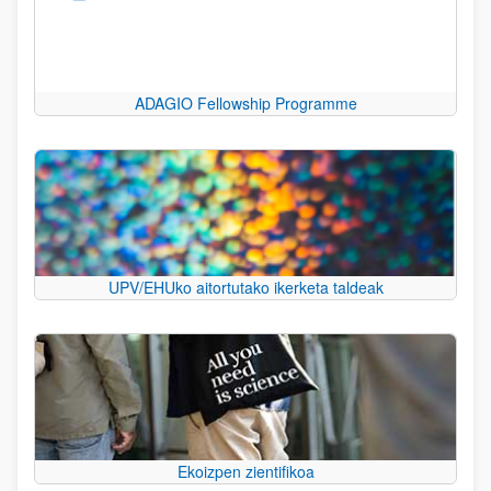
ADAGIO Fellowship Programme
UPV/EHUko aitortutako ikerketa taldeak
Ekoizpen zientifikoa