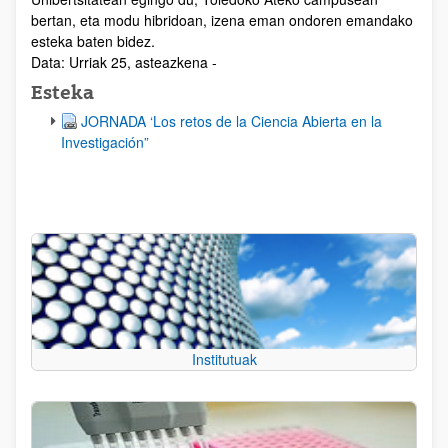
bertan, eta modu hibridoan, izena eman ondoren emandako
esteka baten bidez.
Data: Urriak 25, asteazkena -
Esteka
JORNADA ‘Los retos de la Ciencia Abierta en la
Investigación”
Institutuak