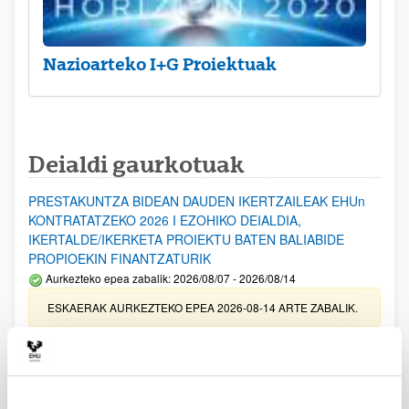
Nazioarteko I+G Proiektuak
Deialdi gaurkotuak
PRESTAKUNTZA BIDEAN DAUDEN IKERTZAILEAK EHUn
KONTRATATZEKO 2026 I EZOHIKO DEIALDIA,
IKERTALDE/IKERKETA PROIEKTU BATEN BALIABIDE
PROPIOEKIN FINANTZATURIK
Aurkezteko epea zabalik: 2026/08/07 - 2026/08/14
ESKAERAK AURKEZTEKO EPEA 2026-08-14 ARTE ZABALIK.
UPV/EHUn Azpiegitura Zientifikoa eta Funts Bibliografikoak
erosi eta berritzeko laguntzak 2026
Izapide irekia