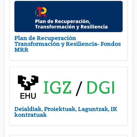
Plan de Recuperación
Transformación y Resiliencia- Fondos
MRR
Deialdiak, Proiektuak, Laguntzak, IK
kontratuak