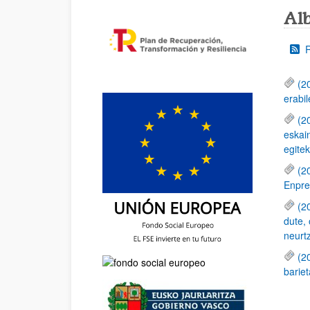
Al
(2
erabil
(2
eskain
egitek
(2
Enpre
(2
dute, 
neurt
(2
bariet