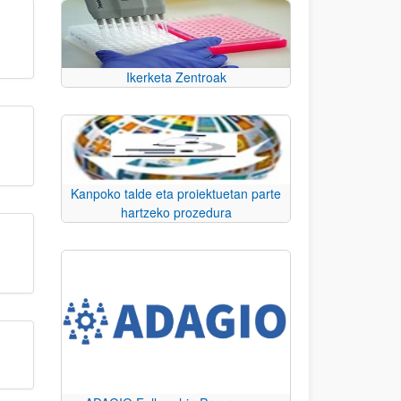
Ikerketa Zentroak
Kanpoko talde eta proiektuetan parte
hartzeko prozedura