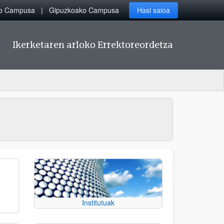
ko Campusa
Gipuzkoako Campusa
Hasi saioa
Ikerketaren arloko Errektoreordetza
Institutuak