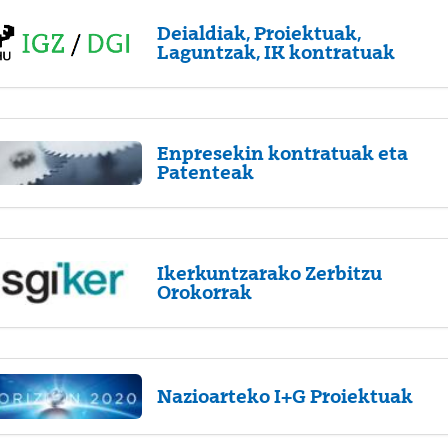
Deialdiak, Proiektuak,
Laguntzak, IK kontratuak
Enpresekin kontratuak eta
Patenteak
Ikerkuntzarako Zerbitzu
Orokorrak
Nazioarteko I+G Proiektuak