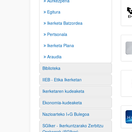
Aurkezpena
Egitura
Ikerketa Batzordea
Pertsonala
Ikerketa Plana
Araudia
Biblioteka
IIEB - Etika Ikerketan
Ikerketaren kudeaketa
Ekonomia-kudeaketa
Nazioarteko I+G Bulegoa
SGIker - Ikerkuntzarako Zerbitzu
Orokorrak (SGIker)