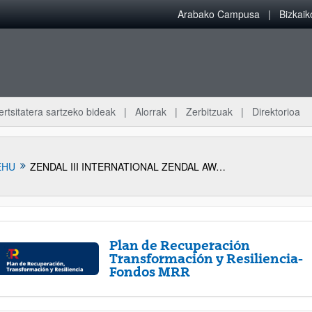
Arabako Campusa
Bizkai
ertsitatera sartzeko bideak
Alorrak
Zerbitzuak
Direktorioa
EHU
ZENDAL III INTERNATIONAL ZENDAL AWARDS
Plan de Recuperación
Transformación y Resiliencia-
Fondos MRR
atu azpiorriak