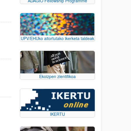
ADAGIO Fellowship Programme
UPV/EHUko aitortutako ikerketa taldeak
Ekoizpen zientifikoa
IKERTU