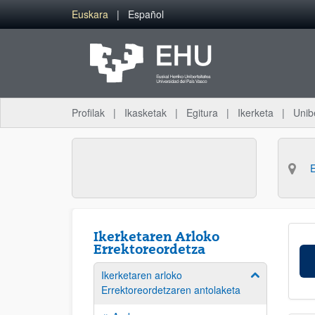
Eduki nagusira joan
Euskara
Español
Profilak
Ikasketak
Egitura
Ikerketa
Unib
Ikerketaren Arloko
Errektoreordetza
Ikerketaren arloko
Erakutsi/izkut
Errektoreordetzaren antolaketa