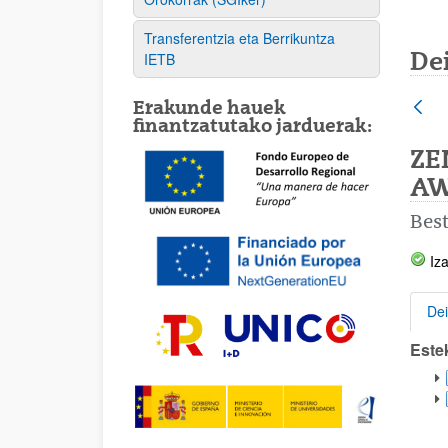
Transferentzia eta Berrikuntza
De
IETB
Erakunde hauek
finantzatutako jarduerak:
ZE
A
Best
Iza
Dei
Este
Dei