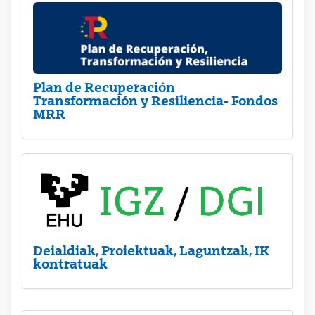
Plan de Recuperación
Transformación y Resiliencia- Fondos
MRR
Deialdiak, Proiektuak, Laguntzak, IK
kontratuak