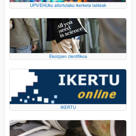
UPV/EHUko aitortutako ikerketa taldeak
Ekoizpen zientifikoa
IKERTU