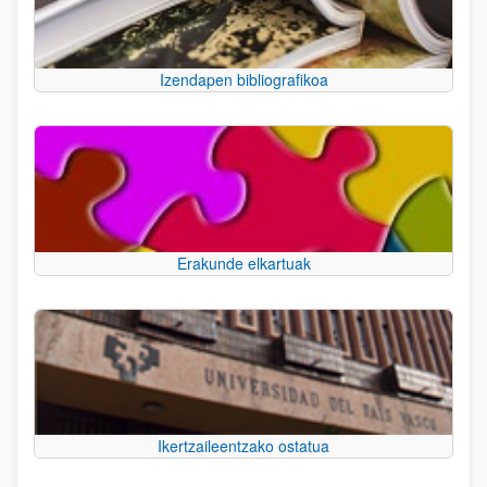
Izendapen bibliografikoa
Erakunde elkartuak
Ikertzaileentzako ostatua