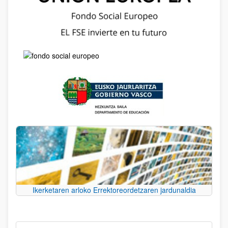
Ikerketaren arloko Errektoreordetzaren jardunaldia