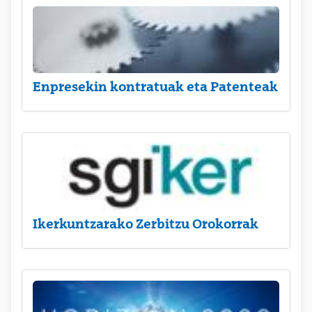
Enpresekin kontratuak eta Patenteak
Ikerkuntzarako Zerbitzu Orokorrak