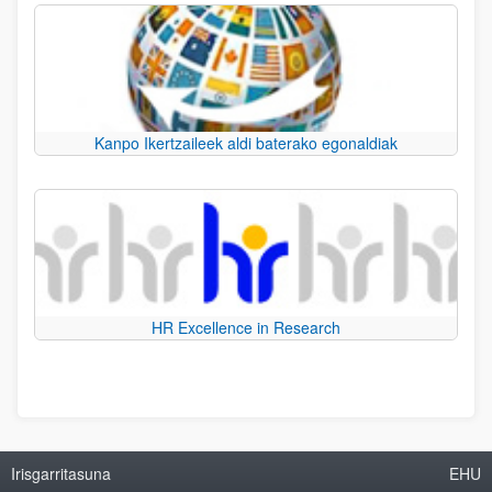
Kanpo Ikertzaileek aldi baterako egonaldiak
HR Excellence in Research
Irisgarritasuna
EHU