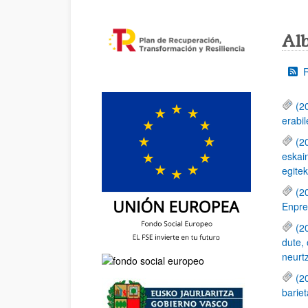
Al
(2
erabil
(2
eskain
egitek
(2
Enpre
(2
dute, 
neurt
(2
bariet