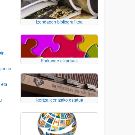
Izendapen bibliografikoa
kin.
Erakunde elkartuak
garlup
 eta
u
Ikertzaileentzako ostatua