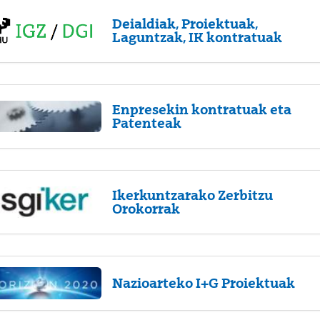
Deialdiak, Proiektuak,
Laguntzak, IK kontratuak
Enpresekin kontratuak eta
Patenteak
Ikerkuntzarako Zerbitzu
Orokorrak
Nazioarteko I+G Proiektuak