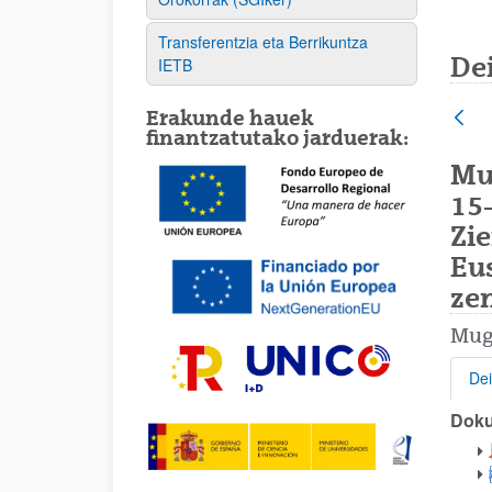
Transferentzia eta Berrikuntza
De
IETB
Erakunde hauek
finantzatutako jarduerak:
Mu
15
Zie
Eu
ze
Mug
Dei
Dok
Dei