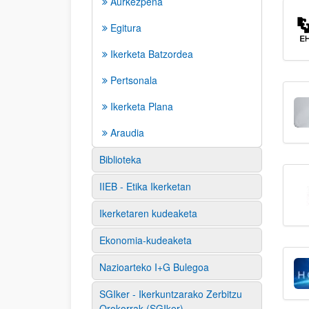
Aurkezpena
Egitura
Ikerketa Batzordea
Pertsonala
Ikerketa Plana
Araudia
Biblioteka
IIEB - Etika Ikerketan
Ikerketaren kudeaketa
Ekonomia-kudeaketa
Nazioarteko I+G Bulegoa
SGIker - Ikerkuntzarako Zerbitzu
Orokorrak (SGIker)