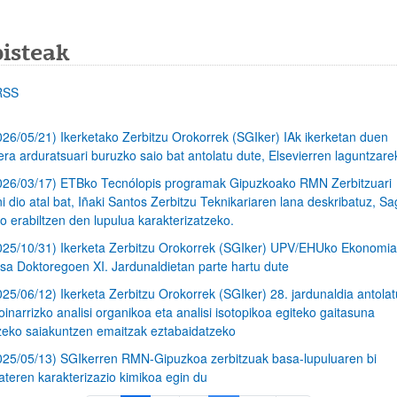
bisteak
RSS
026/05/21) Ikerketako Zerbitzu Orokorrek (SGIker) IAk ikerketan duen
era arduratsuari buruzko saio bat antolatu dute, Elsevierren laguntzare
026/03/17) ETBko Tecnólopis programak Gipuzkoako RMN Zerbitzuari
i dio atal bat, Iñaki Santos Zerbitzu Teknikariaren lana deskribatuz, Sa
o erabiltzen den lupulua karakterizatzeko.
025/10/31) Ikerketa Zerbitzu Orokorrek (SGIker) UPV/EHUko Ekonomia
sa Doktoregoen XI. Jardunaldietan parte hartu dute
025/06/12) Ikerketa Zerbitzu Orokorrek (SGIker) 28. jardunaldia antolat
oinarrizko analisi organikoa eta analisi isotopikoa egiteko gaitasuna
zeko saiakuntzen emaitzak eztabaidatzeko
025/05/13) SGIkerren RMN-Gipuzkoa zerbitzuak basa-lupuluaren bi
ateren karakterizazio kimikoa egin du