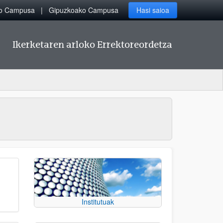
ko Campusa
Gipuzkoako Campusa
Hasi saioa
Ikerketaren arloko Errektoreordetza
Institutuak