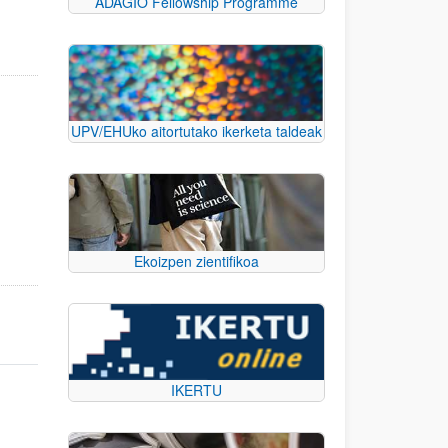
ADAGIO Fellowship Programme
UPV/EHUko aitortutako ikerketa taldeak
Ekoizpen zientifikoa
IKERTU