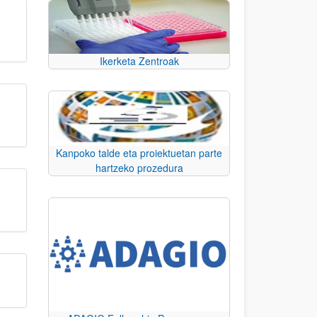
Ikerketa Zentroak
Kanpoko talde eta proiektuetan parte
hartzeko prozedura