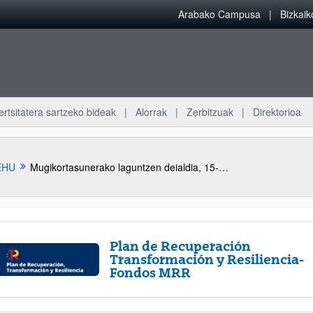
Arabako Campusa
Bizkai
ertsitatera sartzeko bideak
Alorrak
Zerbitzuak
Direktorioa
EHU
Mugikortasunerako laguntzen deialdia, 15-90 eguneko egonaldiak egiteko Zientzia, Berrikuntza eta Teknologiaren Euskal Sareko (ZTBES) eragileen zentroetan – 2023
Plan de Recuperación
Transformación y Resiliencia-
Fondos MRR
atu azpiorriak