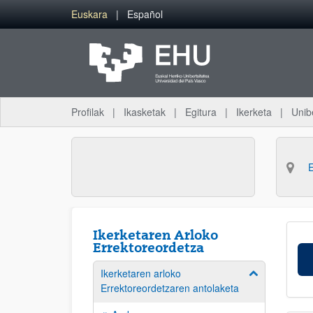
Eduki nagusira joan
Euskara
Español
Profilak
Ikasketak
Egitura
Ikerketa
Unib
Ikerketaren Arloko
Errektoreordetza
Ikerketaren arloko
Erakutsi/izkut
Errektoreordetzaren antolaketa