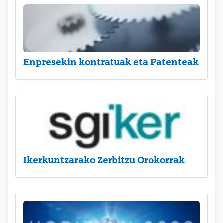
Enpresekin kontratuak eta Patenteak
Ikerkuntzarako Zerbitzu Orokorrak