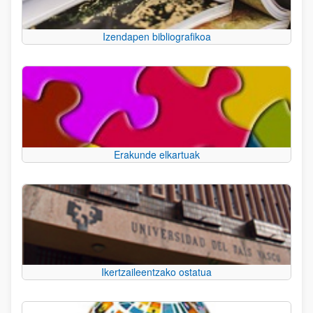
Izendapen bibliografikoa
Erakunde elkartuak
Ikertzaileentzako ostatua