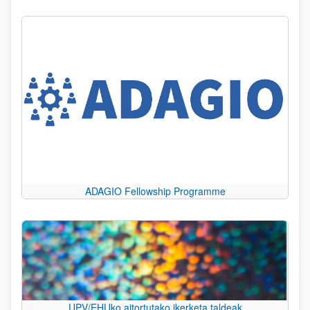
ADAGIO Fellowship Programme
UPV/EHUko aitortutako ikerketa taldeak