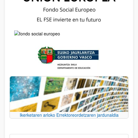
Ikerketaren arloko Errektoreordetzaren jardunaldia