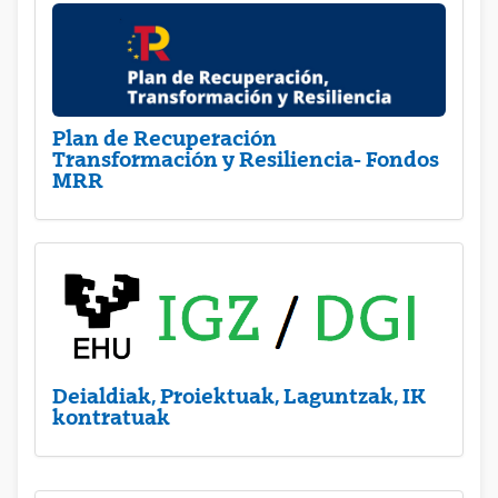
Plan de Recuperación
Transformación y Resiliencia- Fondos
MRR
Deialdiak, Proiektuak, Laguntzak, IK
kontratuak