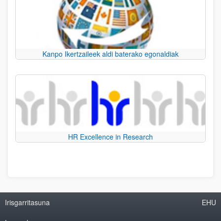
Kanpo Ikertzaileek aldi baterako egonaldiak
HR Excellence in Research
Irisgarritasuna
EHU