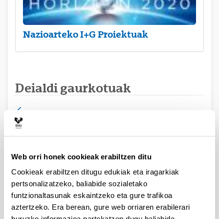
Nazioarteko I+G Proiektuak
Deialdi gaurkotuak
PIFG20/12: Reciclado y valorización
de residuos
Web orri honek cookieak erabiltzen ditu
Doktore-aurrekoa
Cookieak erabiltzen ditugu edukiak eta iragarkiak
Aurkezteko epea itxita: 2020/10/08 - 2020/10/29
pertsonalizatzeko, baliabide sozialetako
funtzionaltasunak eskaintzeko eta gure trafikoa
aztertzeko. Era berean, gure web orriaren erabilerari
Balorazio fasera pasako diren onartutako eskaeren
zerrenda argitaratu da.
buruzko informazioa partekatzen dugu baliabide